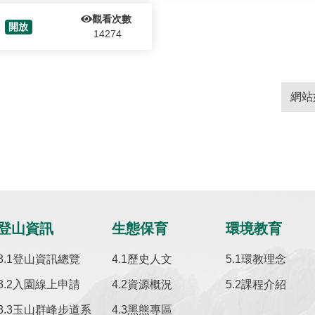
觀看次數
開放
14274
網站
登山資訊
生態保育
環境教育
登山資訊總覽
歷史人文
環教理念
入園線上申請
資源概況
課程介紹
玉山群峰步道系
黑熊專區