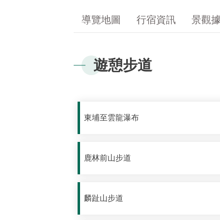
導覽地圖
行宿資訊
景觀
遊憩步道
東埔至雲龍瀑布
鹿林前山步道
麟趾山步道