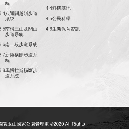
統
科研基地
八通關越嶺步道
公民科學
系統
南橫三山及關山
生態保育資訊
步道系統
南二段步道系統
新康橫斷步道系
統
馬博拉斯橫斷步
道系統
玉山國家公園管理處 ©2020 All Rights