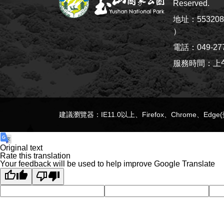
Reserved.
地址：5532
）
電話：049-27
服務時間：上午8:
建議瀏覽器：IE11.0以上、Firefox、Chrome、Edg
Original text
Rate this translation
Your feedback will be used to help improve Google Translate