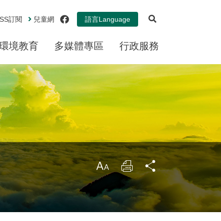
展開搜尋
facebook
SS
訂閱
兒童網
語言
Language
環境教育
多媒體專區
行政服務
大
列
分
印
享