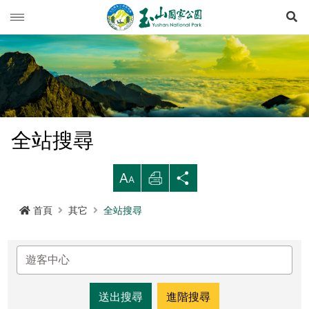
展
玉山動態
旅遊導引
新聞快訊
登山資訊
活動列車
旅遊須知
全站搜尋
生態保育
活動報名
西北園區
登山資訊總覽
遊憩型態
大
列
分
環境教育
公路路況
南部園區
玉山群峰步道系統
資源概況
遊客守則
步道分級與步道系統
印
享
首頁
其它
全站搜尋
多媒體專區
登山步道開放狀況
東部園區
八通關越嶺步道系統
歷史人文
環教理念
緊急連絡電話
登山安全
地形
行政服務
園區氣象
水里遊客中心
南橫三山及關山步道系統
黑熊專區
課程介紹
線上玉山
高山急難救護
地質
布農族
RSS訂閱
塔塔加遊客中心
南二段步道系統
科研基地
環教預約
影音出版品
玉山國家公園
可通訊參考點
水文
八通關古道
臺灣黑熊科普
進階搜尋
語言
Language