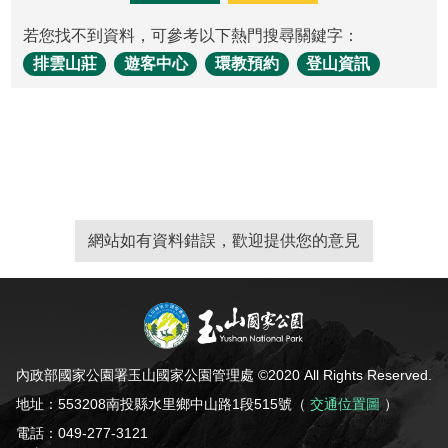
東埔服務中心
新康橫斷步道系統
公民科學
玉山寫真
政府資訊公開
登山安全系列影片
氣候
八通關越道
與熊共存
說明
關於我們
若您找不到資料，可參考以下熱門搜尋關鍵字：
English
梅山遊客中心
馬博拉斯橫斷步道系統
生態保育資訊
旅遊摺頁
意見信箱
防疫期間登山守則
植物
玉山腳下的子民
黑熊通報
科研成果
路死動物調查成果
我們的願景
法律規範
排雲山莊
遊客中心
環教預約
登山資訊
網站導覽
雙語詞彙
日本語
南安遊客中心
入園線上申請
野生動物通報
電子書
常見問答
動物
黑熊特展
路死動物調查
委辦成果報告
管理處電話
施政計畫
首長信箱
首長信箱
常見問答
한국어
排雲登山服務中心
山域事故統計
雙語詞彙
黑熊影片
iNaturalist
生態放映室
組織職掌
支付或接受補助
入園信箱
RSS
訂閱
兒童網
Bahasa Melayu
線上預約
檔案應用專區
黑熊骨骼標本特展
採集證申請
處長簡介
預決算及會計報告
Facebook
Tiếng Việt
網站如有資料錯誤，歡迎提供您的意見
登高登頂紀念證書申辦
民眾申辦服務
線上預約申請
生物多樣性平台
通盤檢討
線上檔案展
Taglog
線上預約進度查詢
Taibif系統
數位典藏
檔案應用申請服務
民眾申辦服務
ไทย
保育類野生動物名錄
業務統計
檔案知識補給站
申辦項目查詢
內政部國家公園署玉山國家公園管理處 ©2020 All Rights Reserved.
Bahasa indonesia
請願及訴願
檔案應用活動
地址：553208南投縣水里鄉中山路1段515號（
交通位置圖
）
Deutsche
電話：049-277-3121