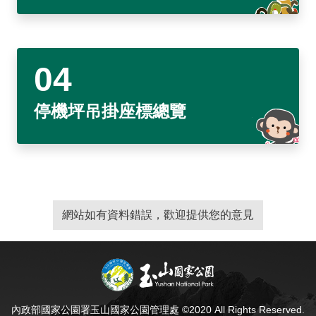
建造及使用執照案件統計
玉山國公園粉絲專頁
Français
建築執照申請進度與缺失查詢
線上玉山
España
建築物公共安全申報案件即時進度查詢
利益衝突迴避揭露專區
停機坪吊掛座標總覽
公共工程生態檢核專區
網站如有資料錯誤，歡迎提供您的意見
內政部國家公園署玉山國家公園管理處 ©2020 All Rights Reserved.