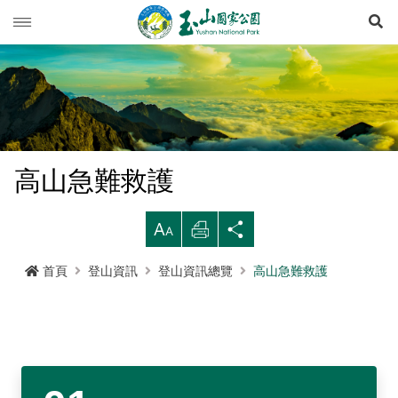
展
玉山動態
旅遊導引
新聞快訊
登山資訊
活動列車
旅遊須知
高山急難救護
生態保育
活動報名
西北園區
登山資訊總覽
遊憩型態
大
列
分
環境教育
公路路況
南部園區
玉山群峰步道系統
資源概況
遊客守則
步道分級與步道系統
印
享
首頁
登山資訊
登山資訊總覽
高山急難救護
多媒體專區
登山步道開放狀況
東部園區
八通關越嶺步道系統
歷史人文
環教理念
緊急連絡電話
登山安全
地形
行政服務
園區氣象
水里遊客中心
南橫三山及關山步道系統
黑熊專區
課程介紹
線上玉山
高山急難救護
地質
布農族
RSS訂閱
塔塔加遊客中心
南二段步道系統
科研基地
環教預約
影音出版品
玉山國家公園
可通訊參考點
水文
八通關古道
臺灣黑熊科普
語言
Language