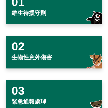
東埔服務中心
新康橫斷步道系統
公民科學
玉山寫真
政府資訊公開
登山安全系列影片
氣候
八通關越道
與熊共存
說明
關於我們
English
維生待援守則
梅山遊客中心
馬博拉斯橫斷步道系統
生態保育資訊
旅遊摺頁
意見信箱
防疫期間登山守則
植物
玉山腳下的子民
黑熊通報
科研成果
路死動物調查成果
我們的願景
法律規範
網站導覽
雙語詞彙
日本語
南安遊客中心
入園線上申請
野生動物通報
電子書
常見問答
動物
黑熊特展
路死動物調查
委辦成果報告
管理處電話
施政計畫
首長信箱
首長信箱
常見問答
한국어
排雲登山服務中心
山域事故統計
雙語詞彙
黑熊影片
iNaturalist
生態放映室
組織職掌
支付或接受補助
入園信箱
RSS
訂閱
兒童網
Bahasa Melayu
線上預約
檔案應用專區
黑熊骨骼標本特展
採集證申請
處長簡介
預決算及會計報告
Facebook
生物性意外傷害
Tiếng Việt
登高登頂紀念證書申辦
民眾申辦服務
線上預約申請
生物多樣性平台
通盤檢討
線上檔案展
Taglog
線上預約進度查詢
Taibif系統
數位典藏
檔案應用申請服務
民眾申辦服務
ไทย
保育類野生動物名錄
業務統計
檔案知識補給站
申辦項目查詢
Bahasa indonesia
請願及訴願
檔案應用活動
緊急通報處理
Deutsche