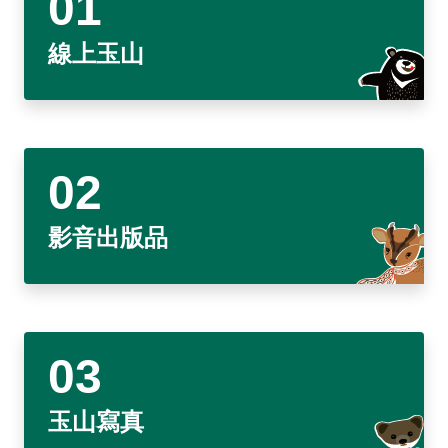
東埔服務中心
新康橫斷步道系統
公民科學
玉山寫真
政府資訊公開
登山安全系列影片
氣候
八通關越道
與熊共存
說明
關於我們
English
線上玉山
梅山遊客中心
馬博拉斯橫斷步道系統
生態保育資訊
旅遊摺頁
意見信箱
防疫期間登山守則
植物
玉山腳下的子民
黑熊通報
科研成果
路死動物調查成果
我們的願景
法律規範
網站導覽
雙語詞彙
日本語
南安遊客中心
入園線上申請
野生動物通報
電子書
常見問答
動物
黑熊特展
路死動物調查
委辦成果報告
管理處電話
施政計畫
首長信箱
首長信箱
常見問答
한국어
排雲登山服務中心
山域事故統計
雙語詞彙
黑熊影片
iNaturalist
生態放映室
組織職掌
支付或接受補助
入園信箱
RSS
訂閱
兒童網
Bahasa Melayu
線上預約
檔案應用專區
黑熊骨骼標本特展
採集證申請
處長簡介
預決算及會計報告
Facebook
影音出版品
Tiếng Việt
登高登頂紀念證書申辦
民眾申辦服務
線上預約申請
生物多樣性平台
通盤檢討
線上檔案展
Taglog
線上預約進度查詢
Taibif系統
數位典藏
檔案應用申請服務
民眾申辦服務
ไทย
保育類野生動物名錄
業務統計
檔案知識補給站
申辦項目查詢
Bahasa indonesia
請願及訴願
檔案應用活動
玉山寫真
Deutsche