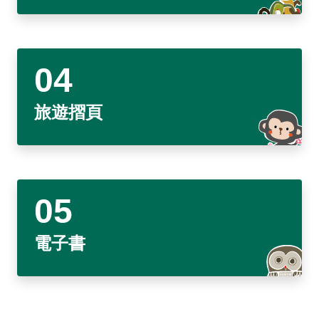
建造及使用執照案件統計
玉山國公園粉絲專頁
Français
建築執照申請進度與缺失查詢
線上玉山
España
建築物公共安全申報案件即時進度查詢
利益衝突迴避揭露專區
旅遊摺頁
公共工程生態檢核專區
電子書