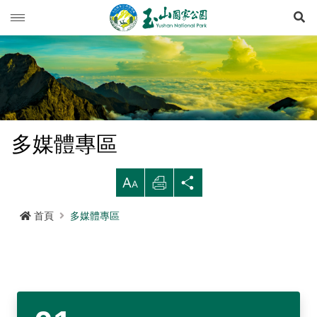
展
玉山動態
旅遊導引
新聞快訊
登山資訊
活動列車
旅遊須知
多媒體專區
生態保育
活動報名
西北園區
登山資訊總覽
遊憩型態
大
列
分
環境教育
公路路況
南部園區
玉山群峰步道系統
資源概況
遊客守則
步道分級與步道系統
印
享
首頁
多媒體專區
多媒體專區
登山步道開放狀況
東部園區
八通關越嶺步道系統
歷史人文
環教理念
緊急連絡電話
登山安全
地形
行政服務
園區氣象
水里遊客中心
南橫三山及關山步道系統
黑熊專區
課程介紹
線上玉山
高山急難救護
地質
布農族
RSS訂閱
塔塔加遊客中心
南二段步道系統
科研基地
環教預約
影音出版品
玉山國家公園
可通訊參考點
水文
八通關古道
臺灣黑熊科普
語言
Language