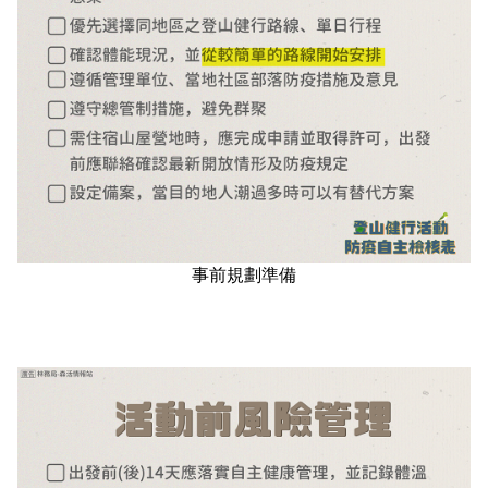
建造及使用執照案件統計
玉山國公園粉絲專頁
Français
建築執照申請進度與缺失查詢
線上玉山
España
建築物公共安全申報案件即時進度查詢
利益衝突迴避揭露專區
公共工程生態檢核專區
事前規劃準備