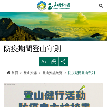
展
玉山動態
旅遊導引
新聞快訊
登山資訊
活動列車
旅遊須知
防疫期間登山守則
生態保育
活動報名
西北園區
登山資訊總覽
遊憩型態
大
列
分
環境教育
公路路況
南部園區
玉山群峰步道系統
資源概況
遊客守則
步道分級與步道系統
印
享
首頁
登山資訊
登山資訊總覽
防疫期間登山守則
多媒體專區
登山步道開放狀況
東部園區
八通關越嶺步道系統
歷史人文
環教理念
緊急連絡電話
登山安全
地形
行政服務
園區氣象
水里遊客中心
南橫三山及關山步道系統
黑熊專區
課程介紹
線上玉山
高山急難救護
地質
布農族
RSS訂閱
塔塔加遊客中心
南二段步道系統
科研基地
環教預約
影音出版品
玉山國家公園
可通訊參考點
水文
八通關古道
臺灣黑熊科普
語言
Language