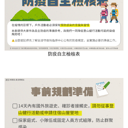
東埔服務中心
新康橫斷步道系統
公民科學
玉山寫真
政府資訊公開
登山安全系列影片
氣候
八通關越道
與熊共存
說明
關於我們
English
梅山遊客中心
馬博拉斯橫斷步道系統
生態保育資訊
旅遊摺頁
意見信箱
防疫期間登山守則
植物
玉山腳下的子民
黑熊通報
科研成果
路死動物調查成果
我們的願景
法律規範
網站導覽
雙語詞彙
日本語
南安遊客中心
入園線上申請
野生動物通報
電子書
常見問答
動物
黑熊特展
路死動物調查
委辦成果報告
管理處電話
施政計畫
首長信箱
首長信箱
常見問答
한국어
排雲登山服務中心
山域事故統計
雙語詞彙
黑熊影片
iNaturalist
生態放映室
組織職掌
支付或接受補助
入園信箱
RSS
訂閱
兒童網
Bahasa Melayu
防疫自主檢核表
線上預約
檔案應用專區
黑熊骨骼標本特展
採集證申請
處長簡介
預決算及會計報告
Facebook
Tiếng Việt
登高登頂紀念證書申辦
民眾申辦服務
線上預約申請
生物多樣性平台
通盤檢討
線上檔案展
Taglog
線上預約進度查詢
Taibif系統
數位典藏
檔案應用申請服務
民眾申辦服務
ไทย
保育類野生動物名錄
業務統計
檔案知識補給站
申辦項目查詢
Bahasa indonesia
請願及訴願
檔案應用活動
Deutsche