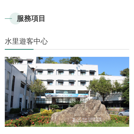
東埔服務中心
新康橫斷步道系統
公民科學
玉山寫真
政府資訊公開
登山安全系列影片
氣候
八通關越道
與熊共存
說明
關於我們
English
服務項目
梅山遊客中心
馬博拉斯橫斷步道系統
生態保育資訊
旅遊摺頁
意見信箱
防疫期間登山守則
植物
玉山腳下的子民
黑熊通報
科研成果
路死動物調查成果
我們的願景
法律規範
網站導覽
雙語詞彙
日本語
南安遊客中心
入園線上申請
野生動物通報
電子書
常見問答
動物
黑熊特展
路死動物調查
委辦成果報告
管理處電話
施政計畫
首長信箱
首長信箱
常見問答
水里遊客中心
한국어
排雲登山服務中心
山域事故統計
雙語詞彙
黑熊影片
iNaturalist
生態放映室
組織職掌
支付或接受補助
入園信箱
RSS
訂閱
兒童網
Bahasa Melayu
線上預約
檔案應用專區
黑熊骨骼標本特展
採集證申請
處長簡介
預決算及會計報告
Facebook
Tiếng Việt
登高登頂紀念證書申辦
民眾申辦服務
線上預約申請
生物多樣性平台
通盤檢討
線上檔案展
Taglog
線上預約進度查詢
Taibif系統
數位典藏
檔案應用申請服務
民眾申辦服務
ไทย
保育類野生動物名錄
業務統計
檔案知識補給站
申辦項目查詢
Bahasa indonesia
請願及訴願
檔案應用活動
Deutsche