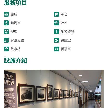
服務項目
廁所
車位
哺乳室
Wifi
AED
旅遊資訊
解說服務
視聽室
飲水機
祈禱室
設施介紹