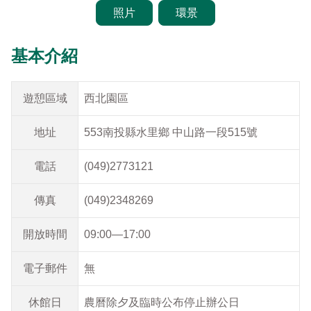
建造及使用執照案件統計
玉山國公園粉絲專頁
照片
環景
Français
建築執照申請進度與缺失查詢
線上玉山
基本介紹
España
建築物公共安全申報案件即時進度查詢
遊憩區域
西北園區
利益衝突迴避揭露專區
地址
553南投縣水里鄉 中山路一段515號
公共工程生態檢核專區
電話
(049)2773121
傳真
(049)2348269
開放時間
09:00—17:00
電子郵件
無
休館日
農曆除夕及臨時公布停止辦公日