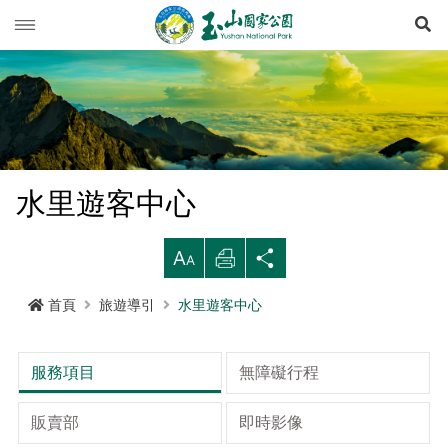
展
玉山動態
旅遊導引
新聞快訊
登山資訊
活動列車
旅遊須知
水里遊客中心
生態保育
活動報名
西北園區
登山資訊總覽
遊憩型態
大
列
分
環境教育
公路路況
南部園區
玉山群峰步道系統
資源概況
遊客守則
步道分級與步道系統
印
享
首頁
旅遊導引
水里遊客中心
多媒體專區
登山步道開放狀況
東部園區
八通關越嶺步道系統
歷史人文
環教理念
緊急連絡電話
登山安全
地形
行政服務
園區氣象
水里遊客中心
南橫三山及關山步道系統
黑熊專區
課程介紹
線上玉山
高山急難救護
地質
布農族
服務項目
無障礙行程
RSS訂閱
塔塔加遊客中心
南二段步道系統
科研基地
環教預約
影音出版品
玉山國家公園
可通訊參考點
水文
八通關古道
臺灣黑熊科普
販賣部
即時影像
語言
Language