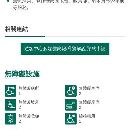
提供摺頁、製作登高登頂證、販賣部、氣象資訊公布欄
等服務。
相關連結
遊客中心多媒體簡報/導覽解說 預約申請
無障礙設施
無障礙廁所
無障礙車位
1
2
無障礙坡道
無障礙座位
2
2
無障礙電梯
輪椅租用
2
1