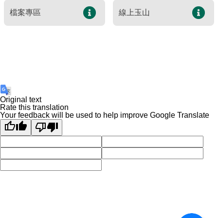
建造及使用執照案件統計
玉山國公園粉絲專頁
檔案專區
線上玉山
Français
建築執照申請進度與缺失查詢
線上玉山
España
建築物公共安全申報案件即時進度查詢
利益衝突迴避揭露專區
公共工程生態檢核專區
Original text
Rate this translation
Your feedback will be used to help improve Google Translate