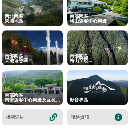
東埔服務中心
新康橫斷步道系統
公民科學
玉山寫真
政府資訊公開
登山安全系列影片
氣候
八通關越道
與熊共存
說明
關於我們
English
西北園區
南部園區
梅山遊客中心
馬博拉斯橫斷步道系統
生態保育資訊
旅遊摺頁
意見信箱
防疫期間登山守則
植物
玉山腳下的子民
黑熊通報
科研成果
路死動物調查成果
我們的願景
法律規範
東埔地區
梅山遊客中心周邊
網站導覽
雙語詞彙
日本語
南安遊客中心
入園線上申請
野生動物通報
電子書
常見問答
動物
黑熊特展
路死動物調查
委辦成果報告
管理處電話
施政計畫
首長信箱
首長信箱
常見問答
한국어
排雲登山服務中心
山域事故統計
雙語詞彙
黑熊影片
iNaturalist
生態放映室
組織職掌
支付或接受補助
入園信箱
RSS
訂閱
兒童網
Bahasa Melayu
南部園區
南部園區
線上預約
檔案應用專區
黑熊骨骼標本特展
採集證申請
處長簡介
預決算及會計報告
天池遊憩區
梅山至埡口
Facebook
Tiếng Việt
登高登頂紀念證書申辦
民眾申辦服務
線上預約申請
生物多樣性平台
通盤檢討
線上檔案展
Taglog
線上預約進度查詢
Taibif系統
數位典藏
檔案應用申請服務
民眾申辦服務
東部園區
ไทย
南安遊客中心周邊及瓦拉米步道
影音專區
保育類野生動物名錄
業務統計
檔案知識補給站
申辦項目查詢
Bahasa indonesia
請願及訴願
檔案應用活動
相關連結
聯絡資訊
Deutsche