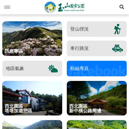
展
玉山動態
登山徑況
旅遊導引
新聞快訊
登山資訊
活動列車
旅遊須知
車行路況
訊息專區
生態保育
活動報名
西北園區
登山資訊總覽
遊憩型態
地區氣象
粉絲專頁
環境教育
公路路況
南部園區
玉山群峰步道系統
資源概況
遊客守則
步道分級與步道系統
多媒體專區
登山步道開放狀況
東部園區
八通關越嶺步道系統
歷史人文
環教理念
緊急連絡電話
登山安全
地形
行政服務
園區氣象
水里遊客中心
南橫三山及關山步道系統
黑熊專區
課程介紹
線上玉山
高山急難救護
地質
布農族
西北園區
西北園區
塔塔加遊憩區
新中橫公路周邊
RSS訂閱
塔塔加遊客中心
南二段步道系統
科研基地
環教預約
影音出版品
玉山國家公園
可通訊參考點
水文
八通關古道
臺灣黑熊科普
語言
Language