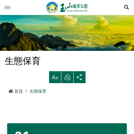
展
玉山動態
旅遊導引
新聞快訊
登山資訊
活動列車
旅遊須知
生態保育
生態保育
活動報名
西北園區
登山資訊總覽
遊憩型態
大
列
分
環境教育
公路路況
南部園區
玉山群峰步道系統
資源概況
遊客守則
步道分級與步道系統
印
享
首頁
生態保育
多媒體專區
登山步道開放狀況
東部園區
八通關越嶺步道系統
歷史人文
環教理念
緊急連絡電話
登山安全
地形
行政服務
園區氣象
水里遊客中心
南橫三山及關山步道系統
黑熊專區
課程介紹
線上玉山
高山急難救護
地質
布農族
RSS訂閱
塔塔加遊客中心
南二段步道系統
科研基地
環教預約
影音出版品
玉山國家公園
可通訊參考點
水文
八通關古道
臺灣黑熊科普
語言
Language