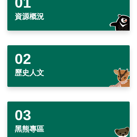
東埔服務中心
新康橫斷步道系統
公民科學
玉山寫真
政府資訊公開
登山安全系列影片
氣候
八通關越道
與熊共存
說明
關於我們
English
資源概況
梅山遊客中心
馬博拉斯橫斷步道系統
生態保育資訊
旅遊摺頁
意見信箱
防疫期間登山守則
植物
玉山腳下的子民
黑熊通報
科研成果
路死動物調查成果
我們的願景
法律規範
網站導覽
雙語詞彙
日本語
南安遊客中心
入園線上申請
野生動物通報
電子書
常見問答
動物
黑熊特展
路死動物調查
委辦成果報告
管理處電話
施政計畫
首長信箱
首長信箱
常見問答
한국어
排雲登山服務中心
山域事故統計
雙語詞彙
黑熊影片
iNaturalist
生態放映室
組織職掌
支付或接受補助
入園信箱
RSS
訂閱
兒童網
Bahasa Melayu
線上預約
檔案應用專區
黑熊骨骼標本特展
採集證申請
處長簡介
預決算及會計報告
Facebook
歷史人文
Tiếng Việt
登高登頂紀念證書申辦
民眾申辦服務
線上預約申請
生物多樣性平台
通盤檢討
線上檔案展
Taglog
線上預約進度查詢
Taibif系統
數位典藏
檔案應用申請服務
民眾申辦服務
ไทย
保育類野生動物名錄
業務統計
檔案知識補給站
申辦項目查詢
Bahasa indonesia
請願及訴願
檔案應用活動
黑熊專區
Deutsche