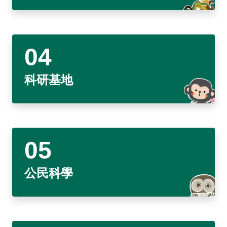
建造及使用執照案件統計
玉山國公園粉絲專頁
Français
建築執照申請進度與缺失查詢
線上玉山
España
建築物公共安全申報案件即時進度查詢
利益衝突迴避揭露專區
科研基地
公共工程生態檢核專區
公民科學