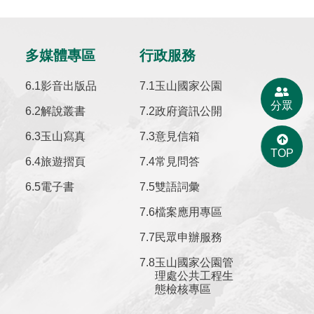
多媒體專區
行政服務
影音出版品
玉山國家公園
分眾
解說叢書
政府資訊公開
玉山寫真
意見信箱
TOP
旅遊摺頁
常見問答
電子書
雙語詞彙
檔案應用專區
民眾申辦服務
玉山國家公園管
理處公共工程生
態檢核專區