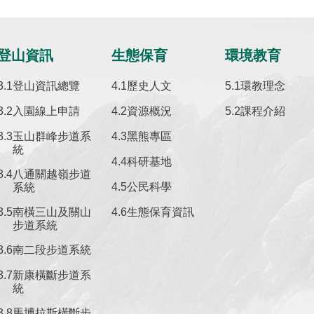
登山資訊
生態保育
環境教育
登山資訊總覽
歷史人文
環教理念
入園線上申請
資源概況
課程介紹
玉山群峰步道系
黑熊專區
統
科研基地
八通關越嶺步道
公民科學
系統
南橫三山及關山
生態保育資訊
步道系統
南二段步道系統
新康橫斷步道系
統
馬博拉斯橫斷步