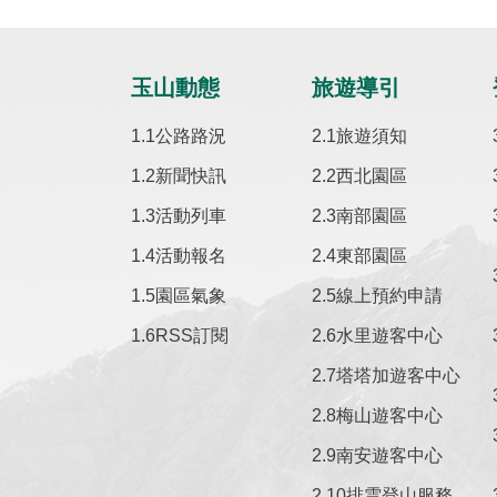
玉山動態
旅遊導引
公路路況
旅遊須知
新聞快訊
西北園區
活動列車
南部園區
活動報名
東部園區
園區氣象
線上預約申請
RSS訂閱
水里遊客中心
塔塔加遊客中心
梅山遊客中心
南安遊客中心
排雲登山服務