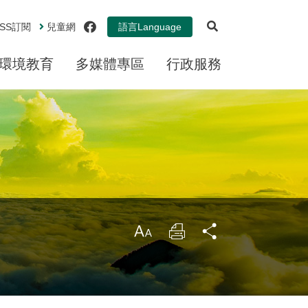
展開搜尋
facebook
SS
訂閱
兒童網
語言
Language
環境教育
多媒體專區
行政服務
大
列
分
印
享