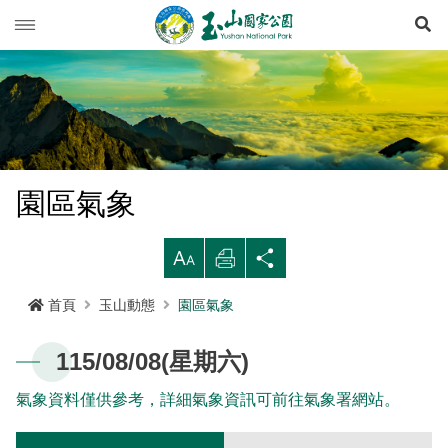
展
玉山動態
旅遊導引
新聞快訊
登山資訊
活動列車
旅遊須知
園區氣象
生態保育
活動報名
西北園區
登山資訊總覽
遊憩型態
大
列
分
環境教育
公路路況
南部園區
玉山群峰步道系統
資源概況
遊客守則
步道分級與步道系統
印
享
首頁
玉山動態
園區氣象
多媒體專區
登山步道開放狀況
東部園區
八通關越嶺步道系統
歷史人文
環教理念
緊急連絡電話
登山安全
地形
115/08/08(星期六)
行政服務
園區氣象
水里遊客中心
南橫三山及關山步道系統
黑熊專區
課程介紹
線上玉山
高山急難救護
地質
布農族
氣象資料僅供參考，詳細氣象資訊可前往氣象署網站。
RSS訂閱
塔塔加遊客中心
南二段步道系統
科研基地
環教預約
影音出版品
玉山國家公園
可通訊參考點
水文
八通關古道
臺灣黑熊科普
語言
Language