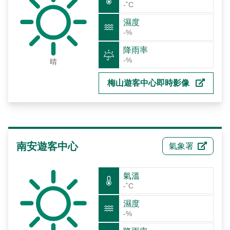
-˚C
濕度
-%
降雨率
-%
晴
梅山遊客中心即時影像
南安遊客中心
氣象署
氣溫
-˚C
濕度
-%