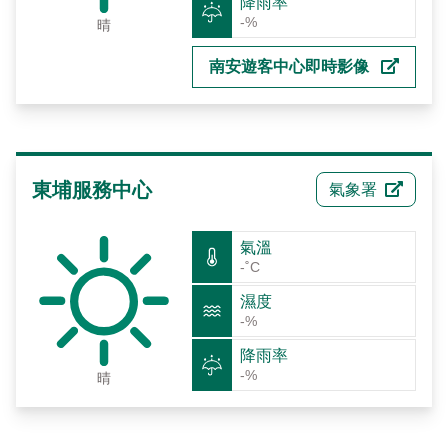
降雨率
-%
晴
南安遊客中心即時影像
東埔服務中心
氣象署
氣溫
-˚C
濕度
-%
降雨率
-%
晴