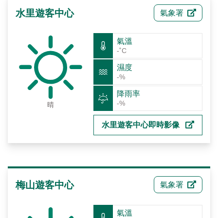
建造及使用執照案件統計
玉山國公園粉絲專頁
水里遊客中心
氣象署
Français
建築執照申請進度與缺失查詢
線上玉山
España
氣溫
建築物公共安全申報案件即時進度查詢
-˚C
濕度
利益衝突迴避揭露專區
-%
降雨率
公共工程生態檢核專區
-%
晴
水里遊客中心即時影像
梅山遊客中心
氣象署
氣溫