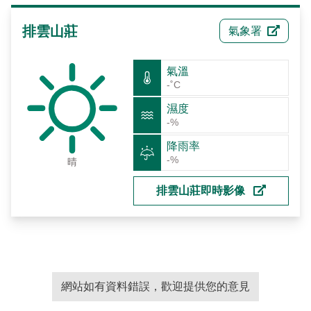
排雲山莊
氣象署
氣溫
-˚C
濕度
-%
降雨率
-%
晴
排雲山莊即時影像
網站如有資料錯誤，歡迎提供您的意見