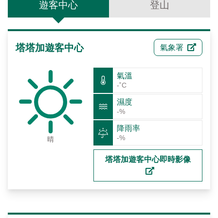
遊客中心
登山
東埔服務中心
新康橫斷步道系統
公民科學
玉山寫真
政府資訊公開
登山安全系列影片
氣候
八通關越道
與熊共存
說明
關於我們
English
梅山遊客中心
馬博拉斯橫斷步道系統
生態保育資訊
旅遊摺頁
意見信箱
防疫期間登山守則
植物
玉山腳下的子民
黑熊通報
科研成果
路死動物調查成果
我們的願景
法律規範
網站導覽
雙語詞彙
日本語
塔塔加遊客中心
氣象署
南安遊客中心
入園線上申請
野生動物通報
電子書
常見問答
動物
黑熊特展
路死動物調查
委辦成果報告
管理處電話
施政計畫
首長信箱
首長信箱
常見問答
한국어
排雲登山服務中心
山域事故統計
雙語詞彙
黑熊影片
iNaturalist
生態放映室
組織職掌
支付或接受補助
入園信箱
氣溫
RSS
訂閱
兒童網
-˚C
Bahasa Melayu
線上預約
檔案應用專區
黑熊骨骼標本特展
採集證申請
處長簡介
預決算及會計報告
濕度
Facebook
-%
Tiếng Việt
登高登頂紀念證書申辦
民眾申辦服務
線上預約申請
生物多樣性平台
通盤檢討
線上檔案展
降雨率
-%
Taglog
晴
線上預約進度查詢
Taibif系統
數位典藏
檔案應用申請服務
民眾申辦服務
塔塔加遊客中心即時影像
ไทย
保育類野生動物名錄
業務統計
檔案知識補給站
申辦項目查詢
Bahasa indonesia
請願及訴願
檔案應用活動
Deutsche