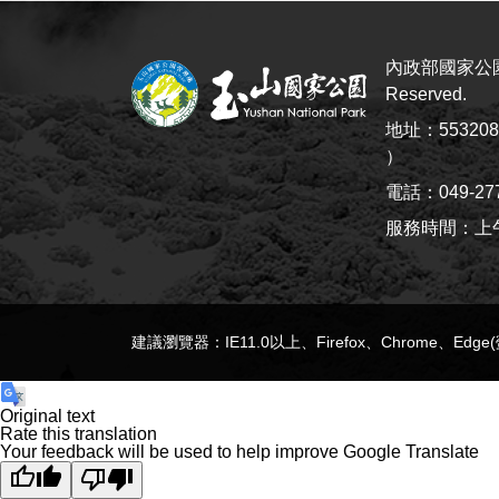
內政部國家公園署
Reserved.
地址：5532
）
電話：049-27
服務時間：上午8:
建議瀏覽器：IE11.0以上、Firefox、Chrome、Edg
Original text
Rate this translation
Your feedback will be used to help improve Google Translate