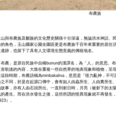
布農族
玉山與布農族及鄒族的文化歷史關係十分深遠，無論洪水神話、
缺的角色，玉山國家公園全園區更是布農族千百年來重要的居住
社遺跡，也留下了具有人文環境生態意義的傳統地名。
「布農」是原住民族中自稱bunun的漢譯名，為「人」的意思。
這首歌謠的內容，大致在重複一些自然界的地表現象和植物，呈
在這段時期，布農語稱為minbakaliva，意思是「怪力亂神，
物
之不同，於是在起源口傳中，會有如人由蟲所生、人由糞所生
的故事，亦有人由石頭所出。一直到射日時，月亮（被射下的太
化的產生。而在洪水發生之後，這些所謂的怪異現象就不再發生
923）。