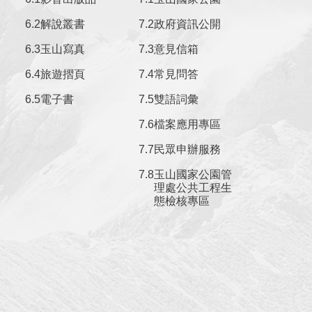
解說叢書
政府資訊公開
玉山寫真
意見信箱
旅遊摺頁
常見問答
電子書
雙語詞彙
檔案應用專區
民眾申辦服務
玉山國家公園管
理處公共工程生
態檢核專區