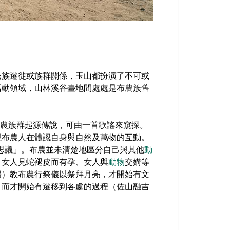
民族遷徙或族群關係，玉山都扮演了不可或
活動領域，山林溪谷臺地間處處是布農族舊
布農族群起源傳說，可由一首歌謠來窺探。
現布農人在體認自身與自然及萬物的互動。
不可思議」。布農並未清楚地區分自己與其他
動
、女人見蛇褪皮而有孕、女人與
動物
交媾等
陽）教布農行祭儀以祭拜月亮，才開始有文
，而才開始有遷移到各處的過程（佐山融吉