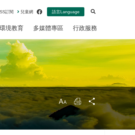
展開搜尋
facebook
SS
訂閱
兒童網
語言
Language
環境教育
多媒體專區
行政服務
大
列
分
印
享