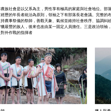
布農族社會是以父系為主，男性享有極高的家庭與社會地位。部
富經歷的年長者統治為原則，領袖之下有部落長老會議。完整的
主持農事祭儀的祭師，善觀天象、氣候並維持社會秩序、協調糾
狩獵最豐的族人，後來也改由某一固定人員擔任。三是政治領袖
是對外作戰的指揮者
祭師
獵人與勇