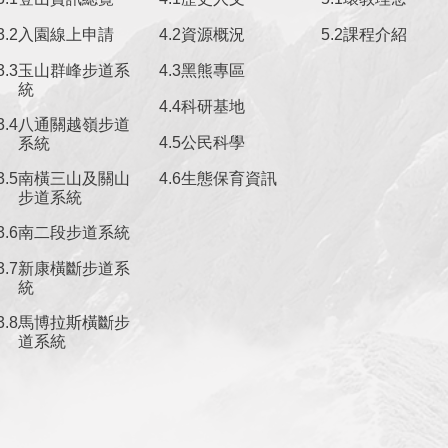
入園線上申請
資源概況
課程介紹
玉山群峰步道系
黑熊專區
統
科研基地
八通關越嶺步道
公民科學
系統
南橫三山及關山
生態保育資訊
步道系統
南二段步道系統
新康橫斷步道系
統
馬博拉斯橫斷步
道系統