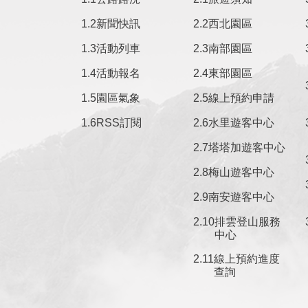
新聞快訊
西北園區
活動列車
南部園區
活動報名
東部園區
園區氣象
線上預約申請
RSS訂閱
水里遊客中心
塔塔加遊客中心
梅山遊客中心
南安遊客中心
排雲登山服務
中心
線上預約進度
查詢