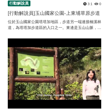
行動解說員
3:1
0
[行動解說員]玉山國家公園-上東埔草原步道
位於玉山國家公園塔塔加地區，步道另一端連接楠溪林
道，為塔塔加步道區的入口之一。東邊是玉山山脈，西
邊是阿里山山脈，上東埔大草原是鹿林山向北延伸至東
埔山中間之山稜，上東埔草原步道兩側有沙里仙溪與神
木溪，二...