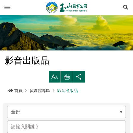
展
玉山動態
旅遊導引
新聞快訊
登山資訊
活動列車
旅遊須知
影音出版品
生態保育
活動報名
西北園區
登山資訊總覽
遊憩型態
大
列
分
環境教育
公路路況
南部園區
玉山群峰步道系統
資源概況
遊客守則
步道分級與步道系統
印
享
首頁
多媒體專區
影音出版品
多媒體專區
登山步道開放狀況
東部園區
八通關越嶺步道系統
歷史人文
環教理念
緊急連絡電話
登山安全
地形
行政服務
園區氣象
水里遊客中心
南橫三山及關山步道系統
黑熊專區
課程介紹
線上玉山
高山急難救護
地質
布農族
RSS訂閱
塔塔加遊客中心
南二段步道系統
科研基地
環教預約
影音出版品
玉山國家公園
可通訊參考點
水文
八通關古道
臺灣黑熊科普
語言
Language