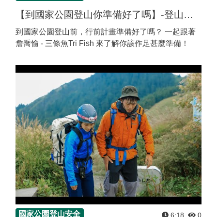
建造及使用執照案件統計
玉山國公園粉絲專頁
【到國家公園登山你準備好了嗎】-登山計畫
Français
建築執照申請進度與缺失查詢
線上玉山
到國家公園登山前，行前計畫準備好了嗎？ 一起跟著
España
詹喬愉 - 三條魚Tri Fish 來了解你該作足甚麼準備！
建築物公共安全申報案件即時進度查詢
利益衝突迴避揭露專區
公共工程生態檢核專區
國家公園登山安全
6:18
0