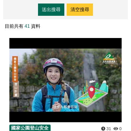
東埔服務中心
新康橫斷步道系統
公民科學
玉山寫真
政府資訊公開
登山安全系列影片
氣候
八通關越道
與熊共存
說明
關於我們
English
梅山遊客中心
馬博拉斯橫斷步道系統
生態保育資訊
旅遊摺頁
意見信箱
防疫期間登山守則
植物
玉山腳下的子民
黑熊通報
科研成果
路死動物調查成果
我們的願景
法律規範
網站導覽
雙語詞彙
日本語
目前共有
41
資料
南安遊客中心
入園線上申請
野生動物通報
電子書
常見問答
動物
黑熊特展
路死動物調查
委辦成果報告
管理處電話
施政計畫
首長信箱
首長信箱
常見問答
한국어
排雲登山服務中心
山域事故統計
雙語詞彙
黑熊影片
iNaturalist
生態放映室
組織職掌
支付或接受補助
入園信箱
RSS
訂閱
兒童網
Bahasa Melayu
線上預約
檔案應用專區
黑熊骨骼標本特展
採集證申請
處長簡介
預決算及會計報告
Facebook
Tiếng Việt
登高登頂紀念證書申辦
民眾申辦服務
線上預約申請
生物多樣性平台
通盤檢討
線上檔案展
Taglog
線上預約進度查詢
Taibif系統
數位典藏
檔案應用申請服務
民眾申辦服務
ไทย
保育類野生動物名錄
業務統計
檔案知識補給站
申辦項目查詢
Bahasa indonesia
請願及訴願
檔案應用活動
Deutsche
國家公園登山安全
31
0