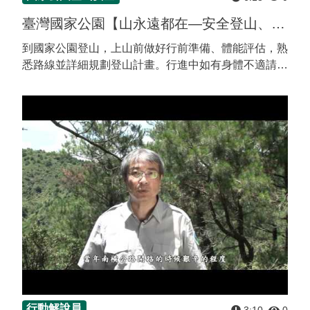
臺灣國家公園【山永遠都在—安全登山、平安回家】 / Mountains are always there-Hike and return home safely
到國家公園登⼭，上⼭前做好⾏前準備、體能評估，熟
悉路線並詳細規劃登⼭計畫。⾏進中如有⾝體不適請評
估⾃⾝狀況，量⼒⽽為，並告知同⾏團員、留守⼈，切
勿逞強。 ⼭永遠都在，開⼼出⾨也要平安回家！
【登...
行動解說員
3:10
0