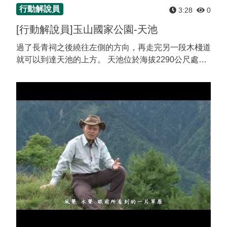
行動解說員
3:28
0
[行動解說員]玉山國家公園-天池
過了長青祠之後繞往左側的方向，再走完另一段木棧道
就可以到達天池的上方。 天池位於海拔2290公尺處，
據推測天池形成的原因是當檜谷斷層形成時，當地以硬
頁岩為主的岩層被推擠的較為破碎，之後再加上破碎岩
層...