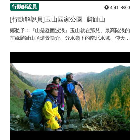
行動解說員
4:41
0
[行動解說員]玉山國家公園- 麟趾山
鄭愁予：『山是凝固波浪』玉山就在那兒、最高陸浪的
前緣麟趾山頂環景簡介、分水嶺下的南北水域、仰天俯
地好望角 。