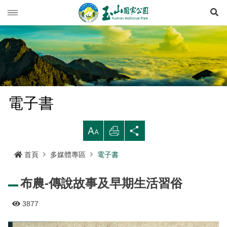
展
玉山動態
旅遊導引
新聞快訊
登山資訊
活動列車
旅遊須知
電子書
生態保育
活動報名
西北園區
登山資訊總覽
遊憩型態
大
列
分
環境教育
公路路況
南部園區
玉山群峰步道系統
資源概況
遊客守則
步道分級與步道系統
印
享
首頁
多媒體專區
電子書
多媒體專區
登山步道開放狀況
東部園區
八通關越嶺步道系統
歷史人文
環教理念
緊急連絡電話
登山安全
地形
布農-傳說故事及早期生活習俗
行政服務
園區氣象
水里遊客中心
南橫三山及關山步道系統
黑熊專區
課程介紹
線上玉山
高山急難救護
地質
布農族
3877
RSS訂閱
塔塔加遊客中心
南二段步道系統
科研基地
環教預約
影音出版品
玉山國家公園
可通訊參考點
水文
八通關古道
臺灣黑熊科普
語言
Language