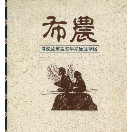
東埔服務中心
新康橫斷步道系統
公民科學
玉山寫真
政府資訊公開
登山安全系列影片
氣候
八通關越道
與熊共存
說明
關於我們
English
梅山遊客中心
馬博拉斯橫斷步道系統
生態保育資訊
旅遊摺頁
意見信箱
防疫期間登山守則
植物
玉山腳下的子民
黑熊通報
科研成果
路死動物調查成果
我們的願景
法律規範
網站導覽
雙語詞彙
日本語
南安遊客中心
入園線上申請
野生動物通報
電子書
常見問答
動物
黑熊特展
路死動物調查
委辦成果報告
管理處電話
施政計畫
首長信箱
首長信箱
常見問答
한국어
排雲登山服務中心
山域事故統計
雙語詞彙
黑熊影片
iNaturalist
生態放映室
組織職掌
支付或接受補助
入園信箱
RSS
訂閱
兒童網
Bahasa Melayu
線上預約
檔案應用專區
黑熊骨骼標本特展
採集證申請
處長簡介
預決算及會計報告
Facebook
Tiếng Việt
登高登頂紀念證書申辦
民眾申辦服務
線上預約申請
生物多樣性平台
通盤檢討
線上檔案展
Taglog
線上預約進度查詢
Taibif系統
數位典藏
檔案應用申請服務
民眾申辦服務
ไทย
保育類野生動物名錄
業務統計
檔案知識補給站
申辦項目查詢
Bahasa indonesia
請願及訴願
檔案應用活動
Deutsche