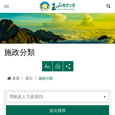
展
玉山動態
旅遊導引
新聞快訊
登山資訊
活動列車
旅遊須知
施政分類
生態保育
活動報名
西北園區
登山資訊總覽
遊憩型態
大
列
分
環境教育
公路路況
南部園區
玉山群峰步道系統
資源概況
遊客守則
步道分級與步道系統
印
享
首頁
其它
施政分類
多媒體專區
登山步道開放狀況
東部園區
八通關越嶺步道系統
歷史人文
環教理念
緊急連絡電話
登山安全
地形
行政服務
園區氣象
水里遊客中心
南橫三山及關山步道系統
黑熊專區
課程介紹
線上玉山
高山急難救護
地質
布農族
RSS訂閱
塔塔加遊客中心
南二段步道系統
科研基地
環教預約
影音出版品
玉山國家公園
可通訊參考點
水文
八通關古道
臺灣黑熊科普
語言
Language