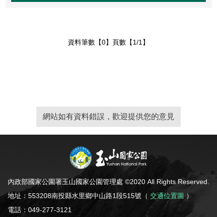
東埔服務中心
新康橫斷步道系統
公民科學
玉山寫真
政府資訊公開
登山安全系列影片
氣候
八通關越道
與熊共存
說明
關於我們
English
梅山遊客中心
馬博拉斯橫斷步道系統
生態保育資訊
旅遊摺頁
意見信箱
防疫期間登山守則
植物
玉山腳下的子民
黑熊通報
科研成果
路死動物調查成果
我們的願景
法律規範
網站導覽
雙語詞彙
資料筆數【0】頁數【1/1】
日本語
南安遊客中心
入園線上申請
野生動物通報
電子書
常見問答
動物
黑熊特展
路死動物調查
委辦成果報告
管理處電話
施政計畫
首長信箱
首長信箱
常見問答
한국어
排雲登山服務中心
山域事故統計
雙語詞彙
黑熊影片
iNaturalist
生態放映室
組織職掌
支付或接受補助
入園信箱
RSS
訂閱
兒童網
Bahasa Melayu
線上預約
檔案應用專區
黑熊骨骼標本特展
採集證申請
處長簡介
預決算及會計報告
Facebook
Tiếng Việt
網站如有資料錯誤，歡迎提供您的意見
登高登頂紀念證書申辦
民眾申辦服務
線上預約申請
生物多樣性平台
通盤檢討
線上檔案展
Taglog
線上預約進度查詢
Taibif系統
數位典藏
檔案應用申請服務
民眾申辦服務
ไทย
保育類野生動物名錄
業務統計
檔案知識補給站
申辦項目查詢
內政部國家公園署玉山國家公園管理處 ©2020 All Rights Reserved.
Bahasa indonesia
請願及訴願
檔案應用活動
地址：553208南投縣水里鄉中山路1段515號（
交通位置圖
）
Deutsche
電話：049-277-3121