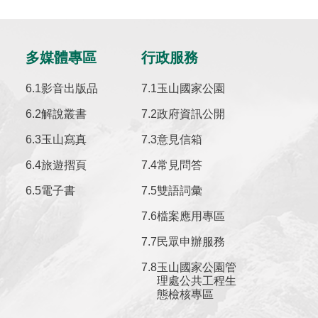
多媒體專區
行政服務
影音出版品
玉山國家公園
解說叢書
政府資訊公開
玉山寫真
意見信箱
旅遊摺頁
常見問答
電子書
雙語詞彙
檔案應用專區
民眾申辦服務
玉山國家公園管
理處公共工程生
態檢核專區