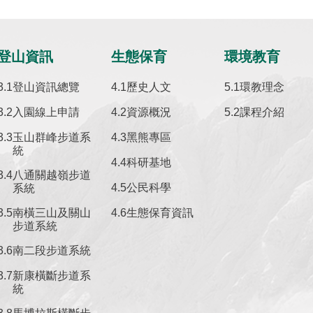
登山資訊
生態保育
環境教育
登山資訊總覽
歷史人文
環教理念
入園線上申請
資源概況
課程介紹
玉山群峰步道系
黑熊專區
統
科研基地
八通關越嶺步道
公民科學
系統
南橫三山及關山
生態保育資訊
步道系統
南二段步道系統
新康橫斷步道系
統