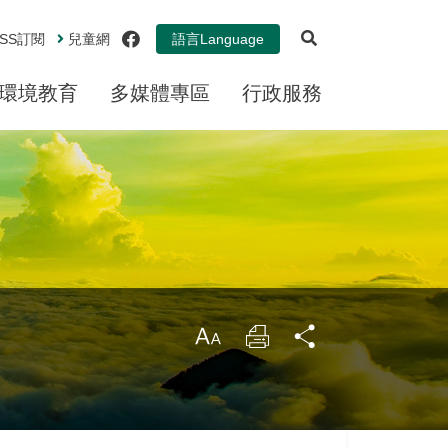
展開搜尋
facebook
SS
訂閱
兒童網
語言
Language
環境教育
多媒體專區
行政服務
大
列
分
印
享