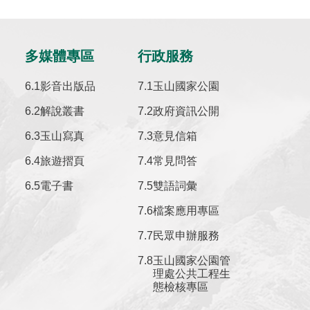
多媒體專區
行政服務
影音出版品
玉山國家公園
解說叢書
政府資訊公開
玉山寫真
意見信箱
旅遊摺頁
常見問答
電子書
雙語詞彙
檔案應用專區
民眾申辦服務
玉山國家公園管
理處公共工程生
態檢核專區