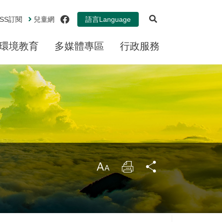
展開搜尋
facebook
SS
訂閱
兒童網
語言
Language
環境教育
多媒體專區
行政服務
大
列
分
印
享