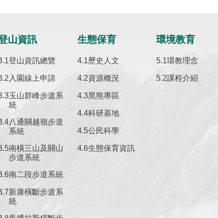
登山資訊
生態保育
環境教育
登山資訊總覽
歷史人文
環教理念
入園線上申請
資源概況
課程介紹
玉山群峰步道系
黑熊專區
統
科研基地
八通關越嶺步道
公民科學
系統
南橫三山及關山
生態保育資訊
步道系統
南二段步道系統
新康橫斷步道系
統