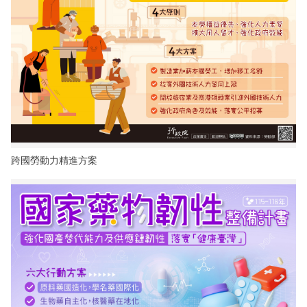
建造及使用執照案件統計
玉山國公園粉絲專頁
Français
建築執照申請進度與缺失查詢
線上玉山
España
建築物公共安全申報案件即時進度查詢
利益衝突迴避揭露專區
公共工程生態檢核專區
跨國勞動力精進方案