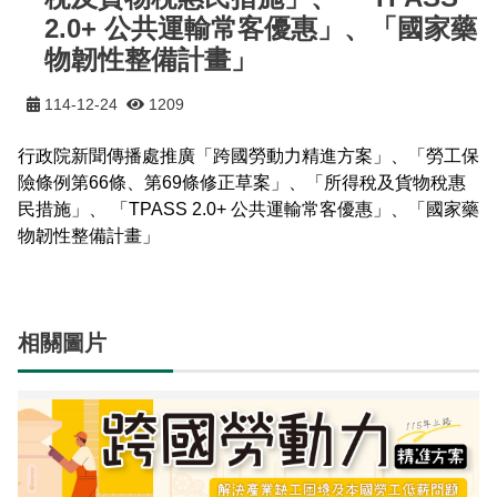
東埔服務中心
新康橫斷步道系統
公民科學
玉山寫真
政府資訊公開
登山安全系列影片
氣候
八通關越道
與熊共存
說明
關於我們
2.0+ 公共運輸常客優惠」、「國家藥
English
物韌性整備計畫」
梅山遊客中心
馬博拉斯橫斷步道系統
生態保育資訊
旅遊摺頁
意見信箱
防疫期間登山守則
植物
玉山腳下的子民
黑熊通報
科研成果
路死動物調查成果
我們的願景
法律規範
網站導覽
雙語詞彙
日本語
114-12-24
1209
南安遊客中心
入園線上申請
野生動物通報
電子書
常見問答
動物
黑熊特展
路死動物調查
委辦成果報告
管理處電話
施政計畫
首長信箱
首長信箱
常見問答
한국어
行政院新聞傳播處推廣「跨國勞動力精進方案」、「勞工保
排雲登山服務中心
山域事故統計
雙語詞彙
黑熊影片
iNaturalist
生態放映室
組織職掌
支付或接受補助
入園信箱
險條例第66條、第69條修正草案」、「所得稅及貨物稅惠
RSS
訂閱
兒童網
Bahasa Melayu
民措施」、 「TPASS 2.0+ 公共運輸常客優惠」、「國家藥
線上預約
檔案應用專區
黑熊骨骼標本特展
採集證申請
處長簡介
預決算及會計報告
物韌性整備計畫」
Facebook
Tiếng Việt
登高登頂紀念證書申辦
民眾申辦服務
線上預約申請
生物多樣性平台
通盤檢討
線上檔案展
Taglog
線上預約進度查詢
Taibif系統
數位典藏
檔案應用申請服務
民眾申辦服務
相關圖片
ไทย
保育類野生動物名錄
業務統計
檔案知識補給站
申辦項目查詢
Bahasa indonesia
請願及訴願
檔案應用活動
Deutsche