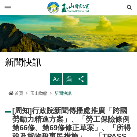
展
玉山動態
旅遊導引
新聞快訊
登山資訊
活動列車
旅遊須知
新聞快訊
生態保育
活動報名
西北園區
登山資訊總覽
遊憩型態
大
列
分
環境教育
公路路況
南部園區
玉山群峰步道系統
資源概況
遊客守則
步道分級與步道系統
印
享
首頁
玉山動態
新聞快訊
多媒體專區
登山步道開放狀況
東部園區
八通關越嶺步道系統
歷史人文
環教理念
緊急連絡電話
登山安全
地形
[周知]行政院新聞傳播處推廣「跨國
行政服務
園區氣象
水里遊客中心
南橫三山及關山步道系統
黑熊專區
課程介紹
線上玉山
高山急難救護
地質
布農族
勞動力精進方案」、「勞工保險條例
RSS訂閱
塔塔加遊客中心
南二段步道系統
科研基地
環教預約
影音出版品
玉山國家公園
可通訊參考點
水文
八通關古道
臺灣黑熊科普
第66條、第69條修正草案」、「所得
語言
Language
稅及貨物稅惠民措施」、 「TPASS