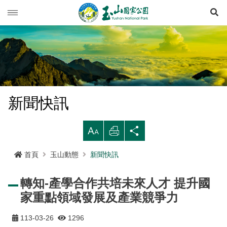
展
玉山動態
旅遊導引
新聞快訊
登山資訊
活動列車
旅遊須知
新聞快訊
生態保育
活動報名
西北園區
登山資訊總覽
遊憩型態
大
列
分
環境教育
公路路況
南部園區
玉山群峰步道系統
資源概況
遊客守則
步道分級與步道系統
印
享
首頁
玉山動態
新聞快訊
多媒體專區
登山步道開放狀況
東部園區
八通關越嶺步道系統
歷史人文
環教理念
緊急連絡電話
登山安全
地形
轉知-產學合作共培未來人才 提升國
行政服務
園區氣象
水里遊客中心
南橫三山及關山步道系統
黑熊專區
課程介紹
線上玉山
高山急難救護
地質
布農族
家重點領域發展及產業競爭力
RSS訂閱
塔塔加遊客中心
南二段步道系統
科研基地
環教預約
影音出版品
玉山國家公園
可通訊參考點
水文
八通關古道
臺灣黑熊科普
113-03-26
1296
語言
Language