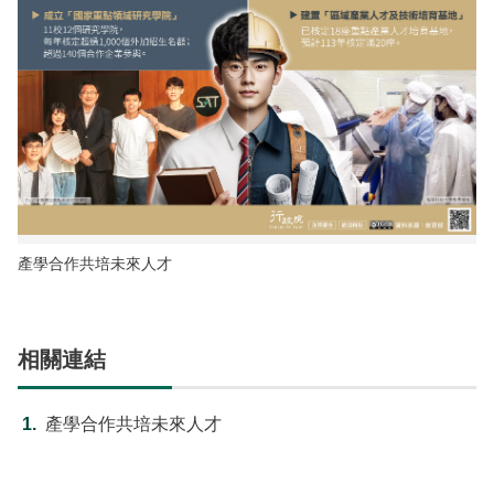
建造及使用執照案件統計
玉山國公園粉絲專頁
Français
建築執照申請進度與缺失查詢
線上玉山
España
建築物公共安全申報案件即時進度查詢
利益衝突迴避揭露專區
公共工程生態檢核專區
產學合作共培未來人才
相關連結
產學合作共培未來人才