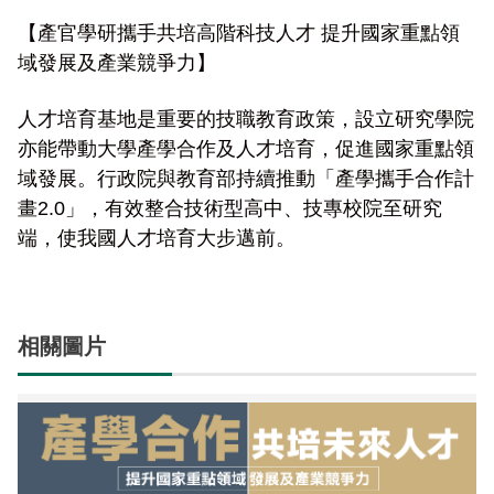
東埔服務中心
新康橫斷步道系統
公民科學
玉山寫真
政府資訊公開
登山安全系列影片
氣候
八通關越道
與熊共存
說明
關於我們
【產官學研攜手共培高階科技人才 提升國家重點領
English
域發展及產業競爭力
】
梅山遊客中心
馬博拉斯橫斷步道系統
生態保育資訊
旅遊摺頁
意見信箱
防疫期間登山守則
植物
玉山腳下的子民
黑熊通報
科研成果
路死動物調查成果
我們的願景
法律規範
網站導覽
雙語詞彙
日本語
人才培育基地是重要的技職教育政策，設立研究學院
南安遊客中心
入園線上申請
野生動物通報
電子書
常見問答
動物
黑熊特展
路死動物調查
委辦成果報告
管理處電話
施政計畫
首長信箱
首長信箱
常見問答
亦能帶動大學產學合作及人才培育，促進國家重點領
한국어
排雲登山服務中心
山域事故統計
雙語詞彙
黑熊影片
iNaturalist
生態放映室
組織職掌
支付或接受補助
入園信箱
域發展。行政院與教育部持續推動「產學攜手合作計
RSS
訂閱
兒童網
Bahasa Melayu
畫
2.0
」，有效整合技術型高中、技專校院至研究
線上預約
檔案應用專區
黑熊骨骼標本特展
採集證申請
處長簡介
預決算及會計報告
端，使我國人才培育大步邁前。
Facebook
Tiếng Việt
登高登頂紀念證書申辦
民眾申辦服務
線上預約申請
生物多樣性平台
通盤檢討
線上檔案展
Taglog
線上預約進度查詢
Taibif系統
數位典藏
檔案應用申請服務
民眾申辦服務
相關圖片
ไทย
保育類野生動物名錄
業務統計
檔案知識補給站
申辦項目查詢
Bahasa indonesia
請願及訴願
檔案應用活動
Deutsche