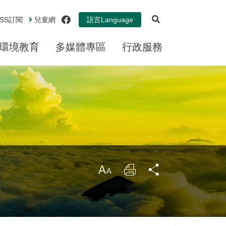
展開搜尋
facebook
SS
訂閱
兒童網
語言
Language
環境教育
多媒體專區
行政服務
大
列
分
印
享