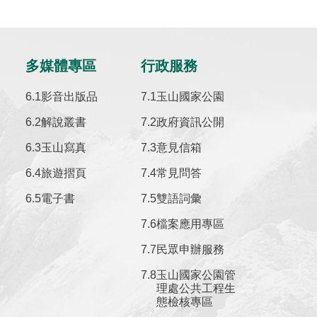
多媒體專區
行政服務
影音出版品
玉山國家公園
解說叢書
政府資訊公開
玉山寫真
意見信箱
旅遊摺頁
常見問答
電子書
雙語詞彙
檔案應用專區
民眾申辦服務
玉山國家公園管
理處公共工程生
態檢核專區