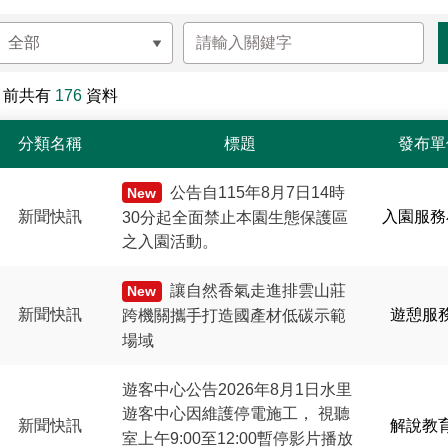
目前共有
176
資料
分類名稱
標題
發布單
公告自115年8月7日14時
New
新聞快訊
入園服務
30分起全面禁止本園生態保護區
之入園活動。
讓自然香氣走進排雲山莊
New
新聞快訊
遊憩服
跨機關攜手打造國產材低碳示範
場域
遊客中心公告2026年8月1日水里
遊客中心因維護停電施工， 視聽
新聞快訊
解說教
室上午9:00至12:00暫停影片播放