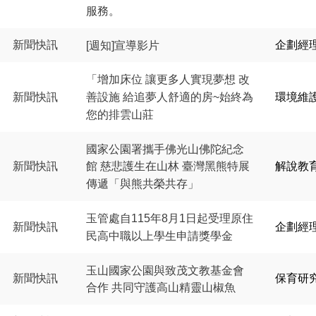
服務。
新聞快訊
企劃經
[週知]宣導影片
「增加床位 讓更多人實現夢想 改
新聞快訊
環境維
善設施 給追夢人舒適的房~始終為
您的排雲山莊
國家公園署攜手佛光山佛陀紀念
新聞快訊
解說教
館 慈悲護生在山林 臺灣黑熊特展
傳遞「與熊共榮共存」
玉管處自115年8月1日起受理原住
新聞快訊
企劃經
民高中職以上學生申請獎學金
玉山國家公園與致茂文教基金會
新聞快訊
保育研
合作 共同守護高山精靈山椒魚