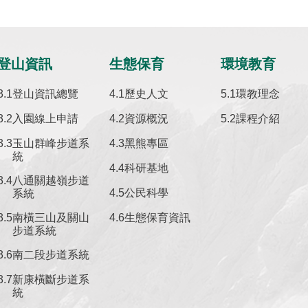
登山資訊
生態保育
環境教育
登山資訊總覽
歷史人文
環教理念
入園線上申請
資源概況
課程介紹
玉山群峰步道系
黑熊專區
統
科研基地
八通關越嶺步道
公民科學
系統
南橫三山及關山
生態保育資訊
步道系統
南二段步道系統
新康橫斷步道系
統