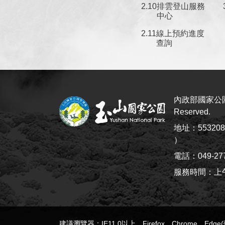
排雲登山服務
中心
線上預約進度
查詢
內政部國家公園署
Reserved.
地址：5532
）
電話：049-27
服務時間：上午8:
建議瀏覽器：IE11.0以上、Firefox、Chrome、Edg