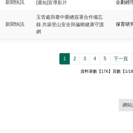
新聞快訊
企劃經
[週知]宣導影片
玉管處與臺中榮總簽署合作備忘
新聞快訊
保育研
錄 共築登山安全與偏鄉健康守護
網
1
2
3
4
5
下一頁
資料筆數【176】頁數【1/1
網站