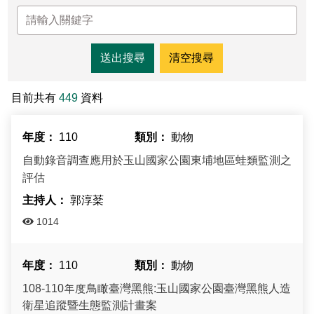
東埔服務中心
新康橫斷步道系統
公民科學
玉山寫真
政府資訊公開
登山安全系列影片
氣候
八通關越道
與熊共存
說明
關於我們
English
梅山遊客中心
馬博拉斯橫斷步道系統
生態保育資訊
旅遊摺頁
意見信箱
防疫期間登山守則
植物
玉山腳下的子民
黑熊通報
科研成果
路死動物調查成果
我們的願景
法律規範
網站導覽
雙語詞彙
日本語
南安遊客中心
入園線上申請
野生動物通報
電子書
常見問答
動物
黑熊特展
路死動物調查
委辦成果報告
管理處電話
施政計畫
首長信箱
首長信箱
常見問答
한국어
目前共有
449
資料
排雲登山服務中心
山域事故統計
雙語詞彙
黑熊影片
iNaturalist
生態放映室
組織職掌
支付或接受補助
入園信箱
RSS
訂閱
兒童網
Bahasa Melayu
110
動物
線上預約
檔案應用專區
黑熊骨骼標本特展
採集證申請
處長簡介
預決算及會計報告
Facebook
自動錄音調查應用於玉山國家公園東埔地區蛙類監測之
Tiếng Việt
評估
登高登頂紀念證書申辦
民眾申辦服務
線上預約申請
生物多樣性平台
通盤檢討
線上檔案展
Taglog
郭淳棻
線上預約進度查詢
Taibif系統
數位典藏
檔案應用申請服務
民眾申辦服務
1014
ไทย
保育類野生動物名錄
業務統計
檔案知識補給站
申辦項目查詢
110
動物
Bahasa indonesia
請願及訴願
檔案應用活動
108-110年度鳥瞰臺灣黑熊:玉山國家公園臺灣黑熊人造
Deutsche
衛星追蹤暨生態監測計畫案