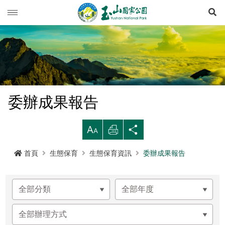
展
玉山動態
旅遊導引
新聞快訊
登山資訊
活動列車
旅遊須知
委辦成果報告
生態保育
活動報名
西北園區
登山資訊總覽
遊憩型態
大
列
分
環境教育
公路路況
南部園區
玉山群峰步道系統
資源概況
遊客守則
步道分級與步道系統
印
享
首頁
生態保育
生態保育資訊
委辦成果報告
多媒體專區
登山步道開放狀況
東部園區
八通關越嶺步道系統
歷史人文
環教理念
緊急連絡電話
登山安全
地形
行政服務
園區氣象
水里遊客中心
南橫三山及關山步道系統
黑熊專區
課程介紹
線上玉山
高山急難救護
地質
布農族
RSS訂閱
塔塔加遊客中心
南二段步道系統
科研基地
環教預約
影音出版品
玉山國家公園
可通訊參考點
水文
八通關古道
臺灣黑熊科普
語言
Language