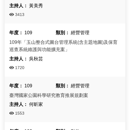
建造及使用執照案件統計
玉山國公園粉絲專頁
黃美秀
Français
建築執照申請進度與缺失查詢
線上玉山
3413
España
建築物公共安全申報案件即時進度查詢
109
經營管理
109年「玉山整合式圖台管理系統(含主題地圖)及保育
利益衝突迴避揭露專區
巡查系統維護與功能擴充案」
公共工程生態檢核專區
吳秋芸
1720
109
經營管理
臺灣國家公園科學研究教育推展規劃案
何昕家
1553