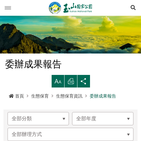
展
玉山動態
旅遊導引
新聞快訊
登山資訊
活動列車
旅遊須知
委辦成果報告
生態保育
活動報名
西北園區
登山資訊總覽
遊憩型態
大
列
分
環境教育
公路路況
南部園區
玉山群峰步道系統
資源概況
遊客守則
步道分級與步道系統
印
享
首頁
生態保育
生態保育資訊
委辦成果報告
多媒體專區
登山步道開放狀況
東部園區
八通關越嶺步道系統
歷史人文
環教理念
緊急連絡電話
登山安全
地形
行政服務
園區氣象
水里遊客中心
南橫三山及關山步道系統
黑熊專區
課程介紹
線上玉山
高山急難救護
地質
布農族
RSS訂閱
塔塔加遊客中心
南二段步道系統
科研基地
環教預約
影音出版品
玉山國家公園
可通訊參考點
水文
八通關古道
臺灣黑熊科普
語言
Language