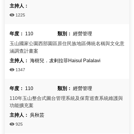
建造及使用執照案件統計
玉山國公園粉絲專頁
Français
建築執照申請進度與缺失查詢
線上玉山
1225
España
建築物公共安全申報案件即時進度查詢
110
經營管理
玉山國家公園西部園區原住民族地區傳統名稱與文化意
利益衝突迴避揭露專區
涵調查計畫案
公共工程生態檢核專區
海樹兒．犮剌拉菲Haisul Palalavi
1347
110
經營管理
110年玉山整合式圖台管理系統及保育巡查系統維護與
功能擴充案
吳秋芸
925