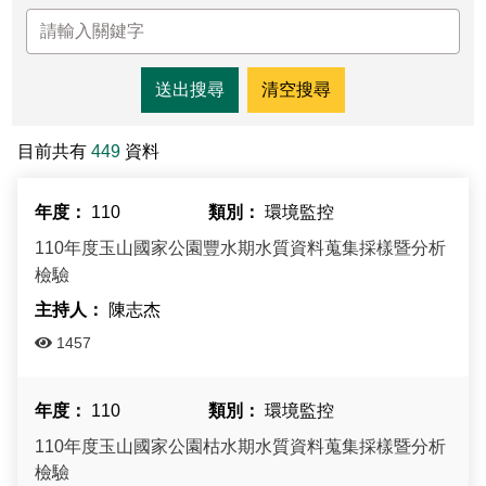
東埔服務中心
新康橫斷步道系統
公民科學
玉山寫真
政府資訊公開
登山安全系列影片
氣候
八通關越道
與熊共存
說明
關於我們
English
梅山遊客中心
馬博拉斯橫斷步道系統
生態保育資訊
旅遊摺頁
意見信箱
防疫期間登山守則
植物
玉山腳下的子民
黑熊通報
科研成果
路死動物調查成果
我們的願景
法律規範
網站導覽
雙語詞彙
日本語
南安遊客中心
入園線上申請
野生動物通報
電子書
常見問答
動物
黑熊特展
路死動物調查
委辦成果報告
管理處電話
施政計畫
首長信箱
首長信箱
常見問答
한국어
目前共有
449
資料
排雲登山服務中心
山域事故統計
雙語詞彙
黑熊影片
iNaturalist
生態放映室
組織職掌
支付或接受補助
入園信箱
RSS
訂閱
兒童網
Bahasa Melayu
110
環境監控
線上預約
檔案應用專區
黑熊骨骼標本特展
採集證申請
處長簡介
預決算及會計報告
Facebook
110年度玉山國家公園豐水期水質資料蒐集採樣暨分析
Tiếng Việt
檢驗
登高登頂紀念證書申辦
民眾申辦服務
線上預約申請
生物多樣性平台
通盤檢討
線上檔案展
Taglog
陳志杰
線上預約進度查詢
Taibif系統
數位典藏
檔案應用申請服務
民眾申辦服務
1457
ไทย
保育類野生動物名錄
業務統計
檔案知識補給站
申辦項目查詢
110
環境監控
Bahasa indonesia
請願及訴願
檔案應用活動
110年度玉山國家公園枯水期水質資料蒐集採樣暨分析
Deutsche
檢驗