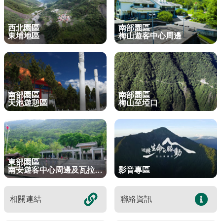
東埔服務中心
新康橫斷步道系統
公民科學
玉山寫真
政府資訊公開
登山安全系列影片
氣候
八通關越道
與熊共存
說明
關於我們
English
西北園區
南部園區
梅山遊客中心
馬博拉斯橫斷步道系統
生態保育資訊
旅遊摺頁
意見信箱
防疫期間登山守則
植物
玉山腳下的子民
黑熊通報
科研成果
路死動物調查成果
我們的願景
法律規範
東埔地區
梅山遊客中心周邊
網站導覽
雙語詞彙
日本語
南安遊客中心
入園線上申請
野生動物通報
電子書
常見問答
動物
黑熊特展
路死動物調查
委辦成果報告
管理處電話
施政計畫
首長信箱
首長信箱
常見問答
한국어
排雲登山服務中心
山域事故統計
雙語詞彙
黑熊影片
iNaturalist
生態放映室
組織職掌
支付或接受補助
入園信箱
RSS
訂閱
兒童網
Bahasa Melayu
南部園區
南部園區
線上預約
檔案應用專區
黑熊骨骼標本特展
採集證申請
處長簡介
預決算及會計報告
天池遊憩區
梅山至埡口
Facebook
Tiếng Việt
登高登頂紀念證書申辦
民眾申辦服務
線上預約申請
生物多樣性平台
通盤檢討
線上檔案展
Taglog
線上預約進度查詢
Taibif系統
數位典藏
檔案應用申請服務
民眾申辦服務
東部園區
ไทย
南安遊客中心周邊及瓦拉米步道
影音專區
保育類野生動物名錄
業務統計
檔案知識補給站
申辦項目查詢
Bahasa indonesia
請願及訴願
檔案應用活動
相關連結
聯絡資訊
Deutsche