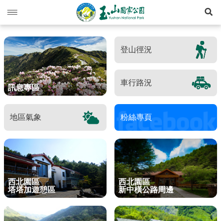
展
玉山動態
登山徑況
旅遊導引
新聞快訊
登山資訊
活動列車
旅遊須知
車行路況
訊息專區
生態保育
活動報名
西北園區
登山資訊總覽
遊憩型態
地區氣象
粉絲專頁
環境教育
公路路況
南部園區
玉山群峰步道系統
資源概況
遊客守則
步道分級與步道系統
多媒體專區
登山步道開放狀況
東部園區
八通關越嶺步道系統
歷史人文
環教理念
緊急連絡電話
登山安全
地形
行政服務
園區氣象
水里遊客中心
南橫三山及關山步道系統
黑熊專區
課程介紹
線上玉山
高山急難救護
地質
布農族
西北園區
西北園區
塔塔加遊憩區
新中橫公路周邊
RSS訂閱
塔塔加遊客中心
南二段步道系統
科研基地
環教預約
影音出版品
玉山國家公園
可通訊參考點
水文
八通關古道
臺灣黑熊科普
語言
Language