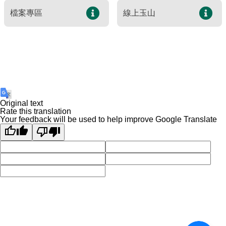
建造及使用執照案件統計
玉山國公園粉絲專頁
檔案專區
線上玉山
Français
建築執照申請進度與缺失查詢
線上玉山
España
建築物公共安全申報案件即時進度查詢
利益衝突迴避揭露專區
公共工程生態檢核專區
Original text
Rate this translation
Your feedback will be used to help improve Google Translate