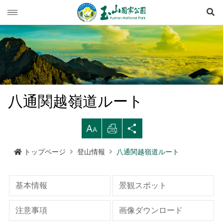
検
玉山ニュース
旅行ガイド
ニュース速報
登山情報
イベント列車
旅行上の注意
八通関越嶺道ルート
生態保育
道路情況
西北園区
登山情報概要
レクリエーションタイプ
拡
印
シ
マルチメディア専用コーナー
登山道開放情況
南部園区
玉山群峰ルート
資源の概要
注意と規則
歩道ランクと管理
大す
刷す
ェア
トップページ
登山情報
八通関越嶺道ルート
行政サービス
天気予報
東部園区
八通関越嶺道ルート
歷史人文
映像出版作品
登山の安全
地形
る
る
する
水里ビジターセンター
南横三山及び関山ルート
玉山写真
玉山国家公園
高山での救急
地質
布農族
基本情報
景観スポット
語言
Language
塔塔加ビジターセンター
南二段ルート
旅行パンフレット
よくある質問
水文
八通関古道
玉山国家公園について
注意事項
画像ダウンロード
中文