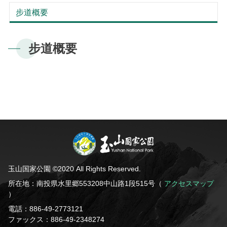
梅山ビジターセンター
新康横断ルート
気候
私達のビジョン
サイトマップ
よくある質問
步道概要
English
南安ビジターセンター
マボラス横断ルート
植物
Facebook
日本語
步道概要
排雲登山ビジターセンター
オンライン入園申請
動物
한국어
観光マップ
Bahasa Melayu
Tiếng Việt
Taglog
玉山国家公園 ©2020 All Rights Reserved.
ไทย
所在地：南投県水里郷553208中山路1段515号（
アクセスマップ
Bahasa indonesia
）
電話：886-49-2773121
Deutsche
ファックス：886-49-2348274