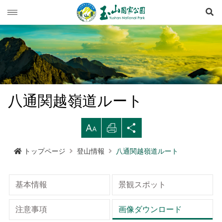
検
玉山ニュース
旅行ガイド
ニュース速報
登山情報
イベント列車
旅行上の注意
八通関越嶺道ルート
生態保育
道路情況
西北園区
登山情報概要
レクリエーションタイプ
拡
印
シ
マルチメディア専用コーナー
登山道開放情況
南部園区
玉山群峰ルート
資源の概要
注意と規則
歩道ランクと管理
大す
刷す
ェア
トップページ
登山情報
八通関越嶺道ルート
行政サービス
天気予報
東部園区
八通関越嶺道ルート
歷史人文
映像出版作品
登山の安全
地形
る
る
する
水里ビジターセンター
南横三山及び関山ルート
玉山写真
玉山国家公園
高山での救急
地質
布農族
基本情報
景観スポット
語言
Language
塔塔加ビジターセンター
南二段ルート
旅行パンフレット
よくある質問
水文
八通関古道
玉山国家公園について
注意事項
画像ダウンロード
中文