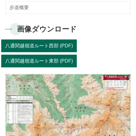
梅山ビジターセンター
新康横断ルート
気候
私達のビジョン
サイトマップ
よくある質問
步道概要
English
南安ビジターセンター
マボラス横断ルート
植物
Facebook
日本語
画像ダウンロード
排雲登山ビジターセンター
オンライン入園申請
動物
한국어
八通関越嶺道ルート西部 (PDF)
観光マップ
Bahasa Melayu
八通関越嶺道ルート東部 (PDF)
Tiếng Việt
Taglog
ไทย
Bahasa indonesia
Deutsche