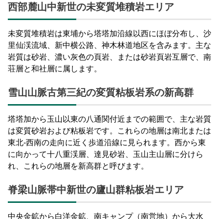
西部麓山中新世の未変質堆積岩エリア
未変質堆積岩は東埔から塔塔加沿線以西にほぼ分布し、沙
里仙渓流域、新中横公路、神木林道地区を含みます。主な
岩質は砂岩、濃い灰色の頁岩、または砂岩頁岩互層で、南
荘層と和社層に属します。
雪山山脈古第三紀の変質粘板岩系の新高群
塔塔加から玉山以東の八通関付近までの範囲で、主な岩質
は変質砂岩および粘板岩です。これらの地層は南北または
東北-西南の走向に近く歩道沿線に見られます。西から東
に向かって十八重渓層、達見砂岩、玉山主山層に分けら
れ、これらの地層を新高群と呼びます。
脊梁山脈帯中新世の廬山群粘板岩エリア
中央金鉱から白洋金鉱、南キャンプ（南営地）から大水