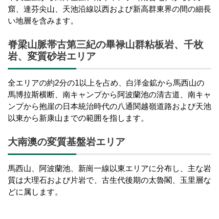
窟、達芬尖山、天池沿線以西および新高群東界の間の細長
い地層を含みます。
脊梁山脈帯古第三紀の畢禄山群粘板岩、千枚
岩、変質砂岩エリア
全エリアの約2分の1以上を占め、白洋金鉱から馬西山の
馬博拉斯横断、南キャンプから阿波蘭池の清古道、南キャ
ンプから抱崖の日本統治時代の八通関越嶺道路および天池
以東から新康山までの範囲を指します。
大南澳の変質基盤岩エリア
馬西山、阿波蘭池、新崗一線以東エリアに分布し、主な岩
質は大理石および片岩で、古生代後期の太魯閣、玉里層な
どに属します。