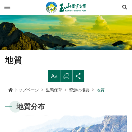
検
玉山ニュース
旅行ガイド
ニュース速報
登山情報
イベント列車
旅行上の注意
地質
生態保育
道路情況
西北園区
登山情報概要
レクリエーションタイプ
拡
印
シ
マルチメディア専用コーナー
登山道開放情況
南部園区
玉山群峰ルート
資源の概要
注意と規則
歩道ランクと管理
大す
刷す
ェア
トップページ
生態保育
資源の概要
地質
行政サービス
天気予報
東部園区
八通関越嶺道ルート
歷史人文
映像出版作品
登山の安全
地形
る
る
する
地質分布
水里ビジターセンター
南横三山及び関山ルート
玉山写真
玉山国家公園
高山での救急
地質
布農族
語言
Language
塔塔加ビジターセンター
南二段ルート
旅行パンフレット
よくある質問
水文
八通関古道
玉山国家公園について
中文