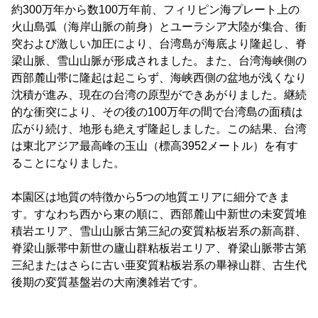
約300万年から数100万年前、フィリピン海プレート上の
Français
火山島弧（海岸山脈の前身）とユーラシア大陸が集合、衝
突および激しい加圧により、台湾島が海底より隆起し、脊
España
梁山脈、雪山山脈が形成されました。また、台湾海峡側の
西部麓山帯に隆起は起こらず、海峡西側の盆地が浅くなり
沈積が進み、現在の台湾の原型ができあがりました。継続
的な衝突により、その後の100万年の間で台湾島の面積は
広がり続け、地形も絶えず隆起しました。この結果、台湾
は東北アジア最高峰の玉山（標高3952メートル）を有す
ることになりました。
本園区は地質の特徴から5つの地質エリアに細分できま
す。すなわち西から東の順に、西部麓山中新世の未変質堆
積岩エリア、雪山山脈古第三紀の変質粘板岩系の新高群、
脊梁山脈帯中新世の廬山群粘板岩エリア、脊梁山脈帯古第
三紀またはさらに古い亜変質粘板岩系の畢禄山群、古生代
後期の変質基盤岩の大南澳雑岩です。