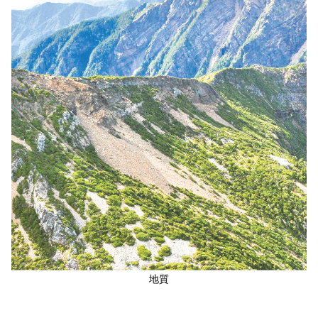
梅山ビジターセンター
新康横断ルート
気候
私達のビジョン
サイトマップ
よくある質問
English
南安ビジターセンター
マボラス横断ルート
植物
Facebook
日本語
排雲登山ビジターセンター
オンライン入園申請
動物
한국어
観光マップ
Bahasa Melayu
Tiếng Việt
Taglog
ไทย
Bahasa indonesia
地質
Deutsche