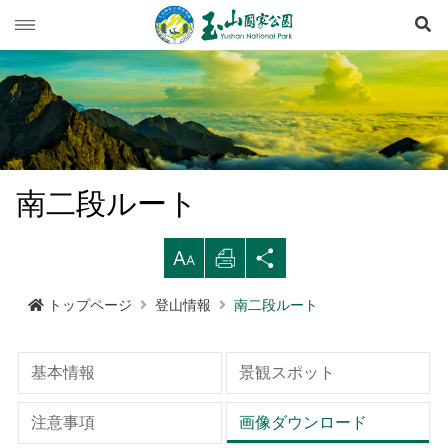
検
玉山ニュース
旅行ガイド
ニュース速報
登山情報
イベント列車
旅行上の注意
南二段ルート
生態保育
道路情況
西北園区
登山情報概要
レクリエーションタイプ
拡
印
シ
マルチメディア専用コーナー
登山道開放情況
南部園区
玉山群峰ルート
資源の概要
注意と規則
歩道ランクと管理
大す
刷す
ェア
トップページ
登山情報
南二段ルート
行政サービス
天気予報
東部園区
八通関越嶺道ルート
歷史人文
映像出版作品
登山の安全
地形
る
る
する
水里ビジターセンター
南横三山及び関山ルート
玉山写真
玉山国家公園
高山での救急
地質
布農族
基本情報
景観スポット
語言
Language
塔塔加ビジターセンター
南二段ルート
旅行パンフレット
よくある質問
水文
八通関古道
玉山国家公園について
注意事項
画像ダウンロード
中文