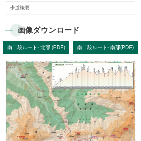
梅山ビジターセンター
新康横断ルート
気候
私達のビジョン
サイトマップ
よくある質問
步道概要
English
南安ビジターセンター
マボラス横断ルート
植物
Facebook
日本語
画像ダウンロード
排雲登山ビジターセンター
オンライン入園申請
動物
한국어
南二段ルート- 北部 (PDF)
南二段ルート- 南部(PDF)
観光マップ
Bahasa Melayu
Tiếng Việt
Taglog
ไทย
Bahasa indonesia
Deutsche