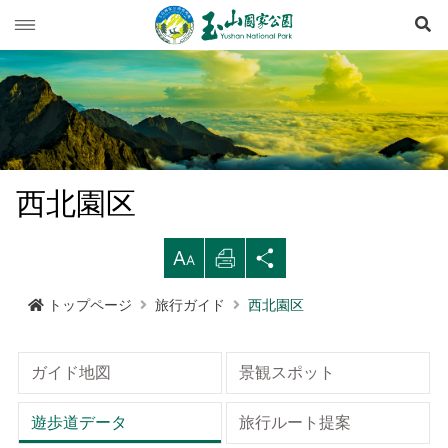
検
玉山ニュース
旅行ガイド
ニュース速報
登山情報
イベント列車
旅行上の注意
西北園区
生態保育
道路情況
西北園区
登山情報概要
レクリエーションタイプ
拡
印
シ
マルチメディア専用コーナー
登山道開放情況
南部園区
玉山群峰ルート
資源の概要
注意と規則
歩道ランクと管理
大す
刷す
ェア
トップページ
旅行ガイド
西北園区
行政サービス
天気予報
東部園区
八通関越嶺道ルート
歷史人文
映像出版作品
登山の安全
地形
る
る
する
水里ビジターセンター
南横三山及び関山ルート
玉山写真
玉山国家公園
高山での救急
地質
布農族
ガイド地図
景観スポット
語言
Language
塔塔加ビジターセンター
南二段ルート
旅行パンフレット
よくある質問
水文
八通関古道
玉山国家公園について
遊歩道データ
旅行ルート提案
中文