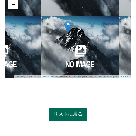
−
Leaflet
| Map data: ©
OpenStreetMap
contributors,
SRTM
| Map style: ©
OpenTopoMap
(
CC-BY-SA
)
リストに戻る