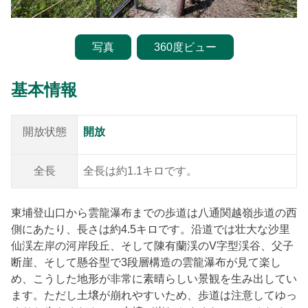
Français
写真
360度ビュー
España
基本情報
開放状態
開放
全長
全長は約1.1キロです。
東埔登山口から雲龍瀑布までの歩道は八通関越嶺歩道の西
側にあたり、長さは約4.5キロです。沿道では壮大な沙里
仙渓左岸の河岸段丘、そして陳有蘭渓のV字型渓谷、父子
断崖、そして懸谷型で3段層構造の雲龍瀑布が見て楽し
め、こうした地形が非常に素晴らしい景観を生み出してい
ます。ただし土壌が崩れやすいため、歩道は注意してゆっ