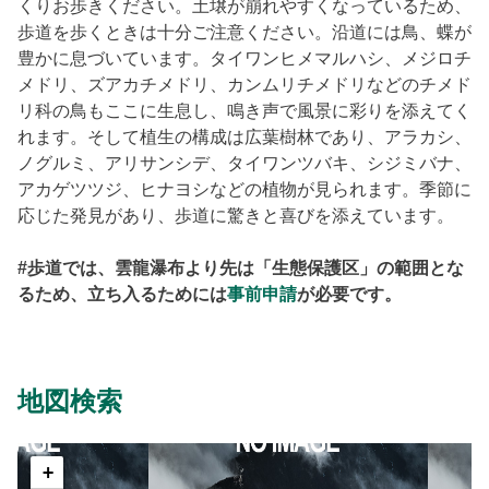
くりお歩きください。土壌が崩れやすくなっているため、
歩道を歩くときは十分ご注意ください。沿道には鳥、蝶が
豊かに息づいています。タイワンヒメマルハシ、メジロチ
メドリ、ズアカチメドリ、カンムリチメドリなどのチメド
リ科の鳥もここに生息し、鳴き声で風景に彩りを添えてく
れます。そして植生の構成は広葉樹林であり、アラカシ、
ノグルミ、アリサンシデ、タイワンツバキ、シジミバナ、
アカゲツツジ、ヒナヨシなどの植物が見られます。季節に
応じた発見があり、歩道に驚きと喜びを添えています。
#歩道では、雲龍瀑布より先は「生態保護区」の範囲とな
るため、立ち入るためには
事前申請
が必要です。
地図検索
+