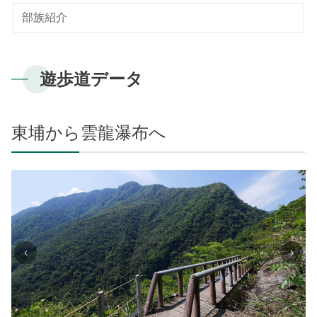
梅山ビジターセンター
新康横断ルート
気候
私達のビジョン
サイトマップ
よくある質問
部族紹介
English
南安ビジターセンター
マボラス横断ルート
植物
Facebook
日本語
排雲登山ビジターセンター
オンライン入園申請
動物
遊歩道データ
한국어
観光マップ
東埔から雲龍瀑布へ
Bahasa Melayu
Tiếng Việt
Taglog
ไทย
‹
›
Bahasa indonesia
Deutsche