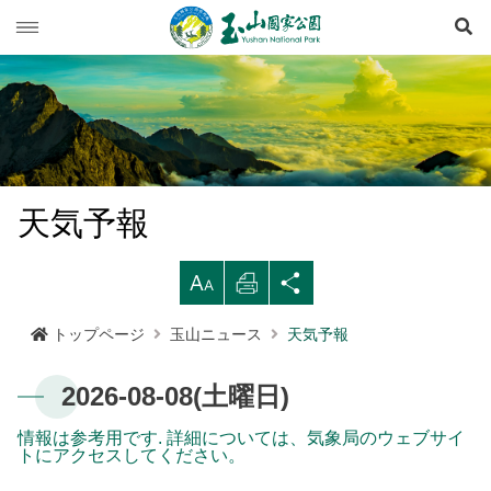
検
玉山ニュース
旅行ガイド
ニュース速報
登山情報
イベント列車
旅行上の注意
天気予報
生態保育
道路情況
西北園区
登山情報概要
レクリエーションタイプ
拡
印
シ
マルチメディア専用コーナー
登山道開放情況
南部園区
玉山群峰ルート
資源の概要
注意と規則
歩道ランクと管理
大す
刷す
ェア
トップページ
玉山ニュース
天気予報
行政サービス
天気予報
東部園区
八通関越嶺道ルート
歷史人文
映像出版作品
登山の安全
地形
る
る
する
2026-08-08(土曜日)
水里ビジターセンター
南横三山及び関山ルート
玉山写真
玉山国家公園
高山での救急
地質
布農族
語言
Language
情報は参考用です. 詳細については、気象局のウェブサイ
塔塔加ビジターセンター
南二段ルート
旅行パンフレット
よくある質問
水文
八通関古道
玉山国家公園について
トにアクセスしてください。
中文