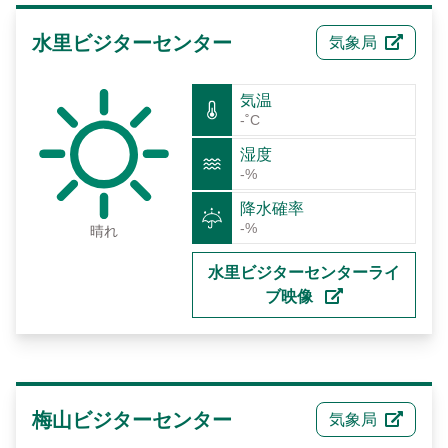
Français
水里ビジターセンター
気象局
España
気温
-˚C
湿度
-%
降水確率
-%
晴れ
水里ビジターセンターライ
ブ映像
梅山ビジターセンター
気象局