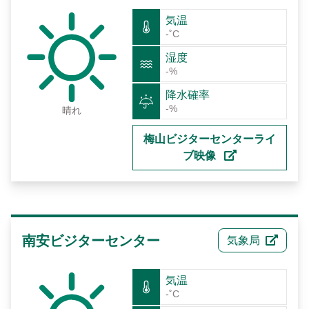
気温
-˚C
湿度
-%
降水確率
-%
晴れ
梅山ビジターセンターライ
ブ映像
南安ビジターセンター
気象局
気温
-˚C