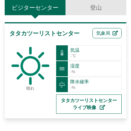
梅山ビジターセンター
新康横断ルート
気候
私達のビジョン
ビジターセンター
サイトマップ
よくある質問
登山
English
南安ビジターセンター
マボラス横断ルート
植物
Facebook
日本語
排雲登山ビジターセンター
オンライン入園申請
動物
タタカツーリストセンター
気象局
한국어
観光マップ
気温
Bahasa Melayu
-˚C
湿度
Tiếng Việt
-%
降水確率
Taglog
-%
晴れ
ไทย
タタカツーリストセンター
ライブ映像
Bahasa indonesia
Deutsche