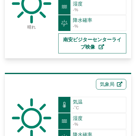
湿度
-%
降水確率
-%
晴れ
南安ビジターセンターライ
ブ映像
気象局
気温
-˚C
湿度
-%
降水確率