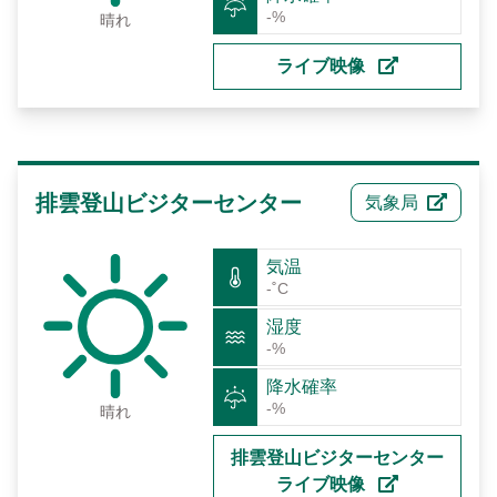
-%
晴れ
ライブ映像
排雲登山ビジターセンター
気象局
気温
-˚C
湿度
-%
降水確率
-%
晴れ
排雲登山ビジターセンター
ライブ映像