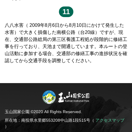
11
八八水害（ 2009年8月6日から8月10日にかけて発生した
水害）で大きく損傷した南横公路（台20線）ですが、現
在、交通部公路総局の第三区養護工程処が段階的に修繕工
事を行っており、天池まで開通しています。本ルートの登
山活動に参加する場合、交通部の修繕工事の進捗状況を確
認してから交通手段を調整してください。
玉山国家公園 ©2020 All Rights Reserved.
所在地：南投県水里郷553208中山路1段515号（
アクセスマップ
）