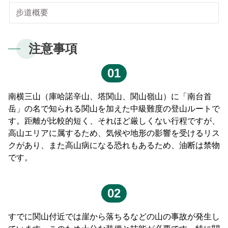
梅山ビジターセンター
新康横断ルート
気候
私達のビジョン
サイトマップ
よくある質問
步道概要
English
南安ビジターセンター
マボラス横断ルート
植物
Facebook
日本語
注意事項
排雲登山ビジターセンター
オンライン入園申請
動物
한국어
01
観光マップ
Bahasa Melayu
南横三山（庫哈諾辛山、塔関山、関山嶺山）に「南台首
岳」の名で知られる関山を加えた中級難度の登山ルートで
Tiếng Việt
す。距離が比較的短く、それほど厳しくない行程ですが、
高山エリアに属するため、気候や地形の影響を受けるリス
Taglog
クがあり、また高山病になる恐れもあるため、油断は禁物
です。
ไทย
02
Bahasa indonesia
すでに関山付近では崖から落ちるなどの山の事故が発生し
Deutsche