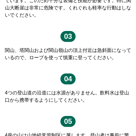
ています。このため十分な装備と技能が必要です。特に関
山大断崖は非常に危険です。くれぐれも軽率な行動はしな
Français
いでください。
España
03
関山、塔関山および関山嶺山の頂上付近は急斜面になって
いるので、ロープを使って慎重に登ってください。
04
4つの登山道の沿道には水源がありません。飲料水は登山
口から携帯するようにしてください。
05
4座の山は山地経常管制区に属します。登山者は事前に警