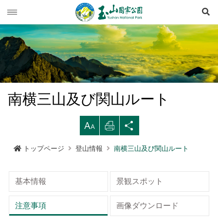
検
玉山ニュース
旅行ガイド
ニュース速報
登山情報
イベント列車
旅行上の注意
南横三山及び関山ルート
生態保育
道路情況
西北園区
登山情報概要
レクリエーションタイプ
拡
印
シ
マルチメディア専用コーナー
登山道開放情況
南部園区
玉山群峰ルート
資源の概要
注意と規則
歩道ランクと管理
大す
刷す
ェア
トップページ
登山情報
南横三山及び関山ルート
行政サービス
天気予報
東部園区
八通関越嶺道ルート
歷史人文
映像出版作品
登山の安全
地形
る
る
する
水里ビジターセンター
南横三山及び関山ルート
玉山写真
玉山国家公園
高山での救急
地質
布農族
基本情報
景観スポット
語言
Language
塔塔加ビジターセンター
南二段ルート
旅行パンフレット
よくある質問
水文
八通関古道
玉山国家公園について
注意事項
画像ダウンロード
中文