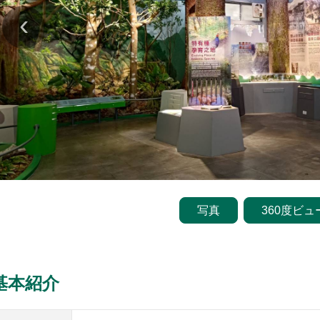
‹
写真
360度ビュ
基本紹介