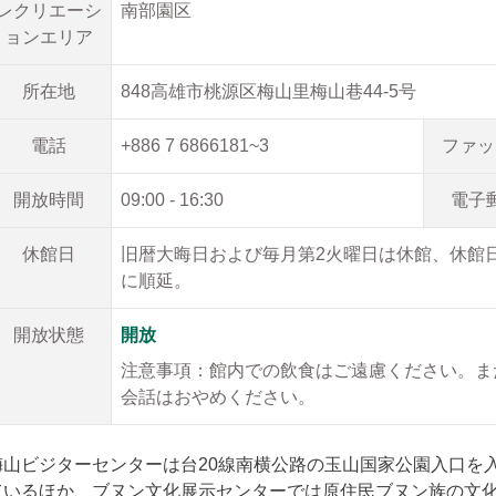
レクリエーシ
南部園区
ョンエリア
所在地
848高雄市桃源区梅山里梅山巷44-5号
電話
+886 7 6866181~3
ファッ
開放時間
09:00 - 16:30
電子
休館日
旧暦大晦日および毎月第2火曜日は休館、休館
に順延。
開放状態
開放
注意事項：館内での飲食はご遠慮ください。ま
会話はおやめください。
梅山ビジターセンターは台20線南横公路の玉山国家公園入口を
ているほか、ブヌン文化展示センターでは原住民ブヌン族の文