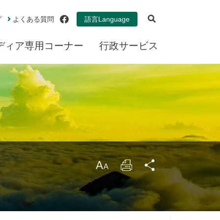
検索を開く
facebook
プ
よくある質問
語言
Language
ディア専用コーナー
行政サービス
拡
印
シ
大する
刷する
ェアす
る