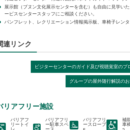
展示館（ブヌン文化展示センターを含む）も自由に見学いた
ービスセンタースタッフにご相談ください。
パンフレット、レクリエーション情報掲示板、車椅子レンタ
関連リンク
ビジターセンターのガイド及び視聴覚室のプ
グループの屋外随行解説のお
バリアフリー施設
バリアフ
バリアフリ
バリアフリ
補
リートイ
ー駐車スペ
ースロープ
車
レ
ース