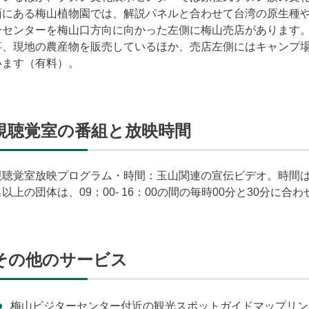
面にある梅山植物園では、解説パネルと合わせて台湾の原生種
ーセンターを梅山口方向に向かった左側に梅山売店があります
事、現地の農産物を販売しているほか、売店左側にはキャンプ
います（有料）。
視聴覚室の番組と放映時間
視聴覚室放映プログラム・時間：玉山関連の宣伝ビデオ。時間は10：0
名以上の団体は、09：00- 16：00の間の毎時00分と30分に
その他のサービス
梅山ビジターセンター付近の観光スポットガイドマップリン