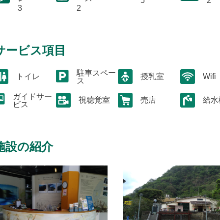
5
2
3
2
サービス項目
駐車スペー
トイレ
授乳室
Wifi
ス
ガイドサー
視聴覚室
売店
給水
ビス
施設の紹介