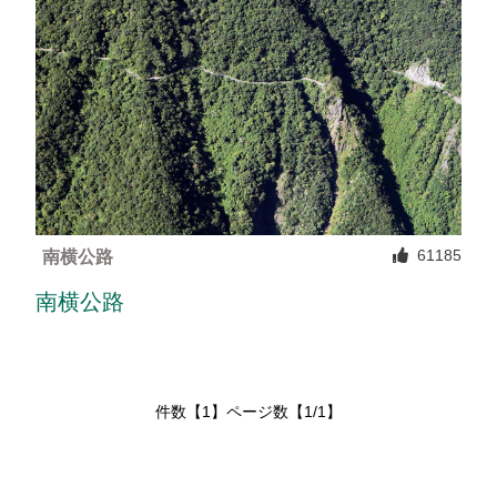
Français
España
61185
南横公路
南横公路
件数【1】ページ数【1/1】