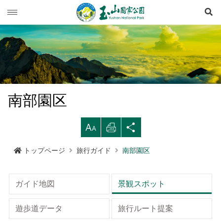
検
玉山ニュース
旅行ガイド
ニュース速報
登山情報
イベント列車
旅行上の注意
南部園区
生態保育
道路情況
西北園区
登山情報概要
レクリエーションタイプ
拡
印
シ
マルチメディア専用コーナー
登山道開放情況
南部園区
玉山群峰ルート
資源の概要
注意と規則
歩道ランクと管理
大す
刷す
ェア
トップページ
旅行ガイド
南部園区
行政サービス
天気予報
東部園区
八通関越嶺道ルート
歷史人文
映像出版作品
登山の安全
地形
る
る
する
水里ビジターセンター
南横三山及び関山ルート
玉山写真
玉山国家公園
高山での救急
地質
布農族
ガイド地図
景観スポット
語言
Language
塔塔加ビジターセンター
南二段ルート
旅行パンフレット
よくある質問
水文
八通関古道
玉山国家公園について
遊歩道データ
旅行ルート提案
中文