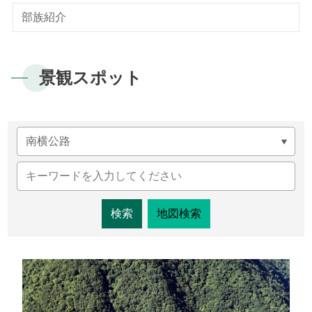
梅山ビジターセンター
新康横断ルート
気候
私達のビジョン
サイトマップ
よくある質問
部族紹介
English
南安ビジターセンター
マボラス横断ルート
植物
Facebook
日本語
排雲登山ビジターセンター
オンライン入園申請
動物
景観スポット
한국어
観光マップ
Bahasa Melayu
Tiếng Việt
Taglog
地図検索
ไทย
Bahasa indonesia
Deutsche