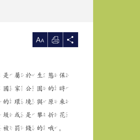
大
列
分
印
享