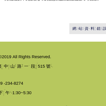
ㄌ
ㄘ
網
站
資
料
錯
ㄨ
ㄓ
ˇ
ˋ
ㄧ
ㄨ
ˋ
ˋ
ㄗ
ㄤ
ㄢ
ㄠ
ㄛ
©2019 All Rights Reserved.
ˋ
ㄕ
ㄌ
ㄏ
鄉
中
山
路
一
段
515 號
ㄒ
ㄓ
ㄉ
ㄧ
ㄢ
ㄨ
ㄠ
ˋ
ㄧ
ㄨ
ㄨ
ㄤ
ㄥ
ㄢ
9 -234-8274
ˋ
0~12:30 下
午
1:30~5:30
ㄒ
ㄨ
ˇ
ㄧ
ㄚ