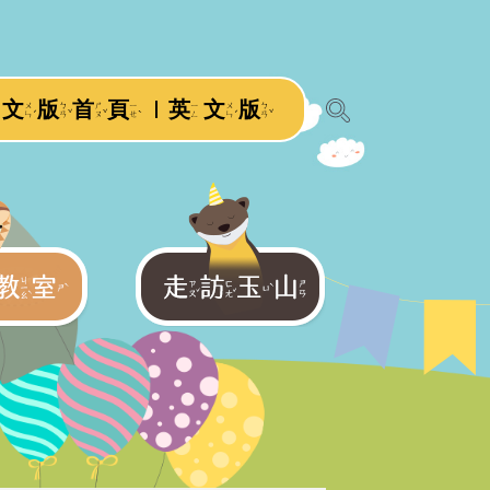
文
版
首
頁
英
文
版
ㄨ
ㄅ
ㄕ
ㄧ
ㄧ
ㄨ
ㄅ
展開搜尋
ˊ
ˇ
ˇ
ˋ
ˊ
ˇ
ㄣ
ㄢ
ㄡ
ㄝ
ㄥ
ㄣ
ㄢ