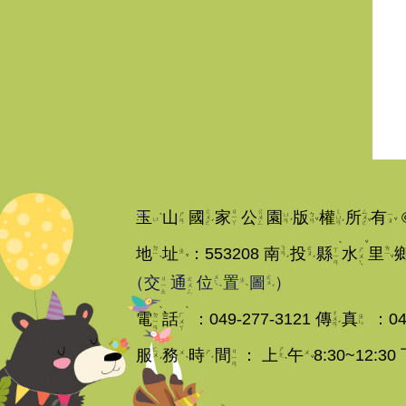
ㄍ
ㄐ
ㄍ
ㄑ
ㄙ
:::
玉
山
國
家
公
園
版
權
所
有
ˋ
ㄕ
ㄩ
ㄅ
ㄧ
ㄨ
ㄧ
ㄨ
ㄩ
ㄨ
ˊ
ˇ
ˇ
ㄩ
ˊ
ˊ
ˇ
ㄢ
ㄢ
ㄢ
ㄡ
ㄛ
ㄚ
ㄥ
ㄢ
ㄛ
ˋ
ˇ
ㄉ
ㄋ
ㄊ
ㄌ
地
址
：
553208 南
投
縣
水
里
ㄒ
ㄕ
ㄓ
ㄧ
ㄢ
ㄡ
ㄧ
ˇ
ˋ
ˊ
ˊ
ˇ
ㄧ
ㄨ
ㄢ
ㄟ
ㄨ
ㄊ
（
交
通
位
置
圖
）
ㄐ
ㄊ
ㄓ
ㄟ
ㄨ
ˋ
ˋ
ˊ
ㄧ
ㄨ
ㄠ
ㄥ
ˋ
ˋ
ㄔ
電
話
：
049-277-3121
傳
真
：
04
ㄉ
ㄏ
ㄓ
ㄨ
ˊ
ㄧ
ㄨ
ㄣ
ㄢ
ㄢ
ㄚ
ㄈ
ㄕ
服
務
時
間
：
上
午
8:3
ㄐ
ㄨ
ㄕ
ㄨ
ㄨ
ㄤ
ˋ
ˊ
ˇ
ˊ
ˋ
ㄧ
ㄢ