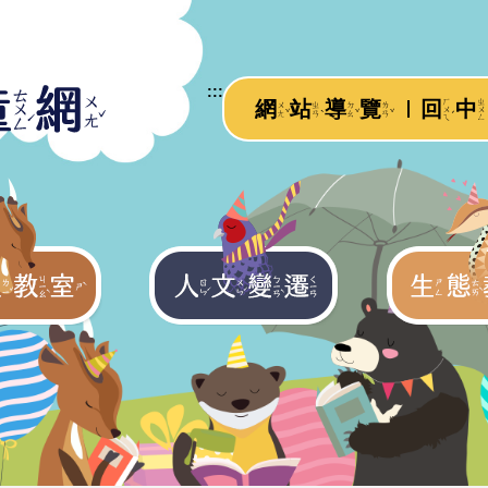
:::
ㄏ
ㄓ
網
站
導
覽
回
中
ㄨ
ㄓ
ㄉ
ㄌ
ˇ
ˋ
ˇ
ˇ
ㄨ
ㄨ
ˊ
ㄤ
ㄢ
ㄠ
ㄢ
ㄟ
ㄥ