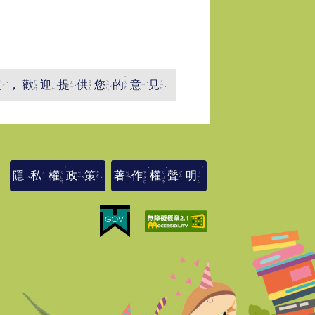
˙
ㄏ
ㄍ
ㄋ
ㄐ
ˋ
ˋ
誤
，
歡
迎
提
供
您
的
意
見
ㄧ
ㄊ
ㄉ
ˊ
ˊ
ㄨ
ㄨ
ㄧ
ㄧ
ˊ
ˋ
ㄨ
ㄧ
ㄥ
ㄧ
ㄜ
ㄢ
ㄥ
ㄣ
ㄢ
ˊ
ˋ
ˊ
ˊ
ㄧ
ㄓ
ㄘ
ㄓ
ㄕ
隱
私
權
政
策
著
作
權
聲
明
ㄑ
ㄗ
ㄑ
ㄇ
ㄙ
ㄣ
ㄥ
ㄜ
ㄨ
ㄥ
ˇ
ˋ
ˋ
ˋ
ㄩ
ㄨ
ㄩ
ㄧ
ㄢ
ㄛ
ㄢ
ㄥ