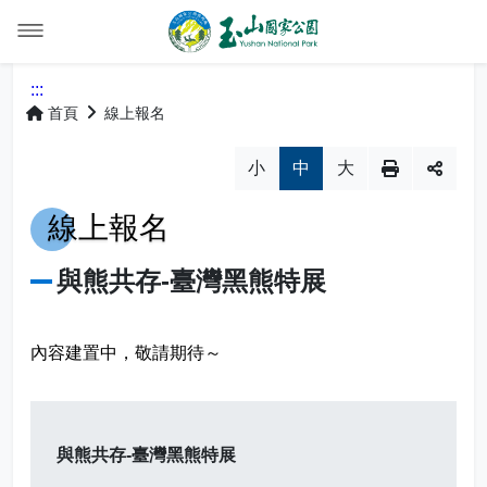
線上報名
:::
首頁
線上報名
報名進度查詢
小
中
大
網站導覽
線上報名
English
與熊共存-臺灣黑熊特展
首長信箱
內容建置中，敬請期待～
常見問答
雙語詞彙
與熊共存-臺灣黑熊特展