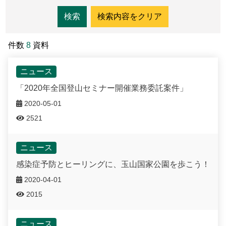
梅山ビジターセンター
新康横断ルート
気候
私達のビジョン
サイトマップ
よくある質問
English
南安ビジターセンター
マボラス横断ルート
植物
Facebook
日本語
件数
8
資料
排雲登山ビジターセンター
オンライン入園申請
動物
한국어
ニュース
観光マップ
「2020年全国登山セミナー開催業務委託案件」
Bahasa Melayu
2020-05-01
2521
Tiếng Việt
Taglog
ニュース
感染症予防とヒーリングに、玉山国家公園を歩こう！
ไทย
2020-04-01
Bahasa indonesia
2015
Deutsche
ニュース