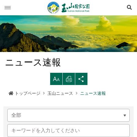
検
玉山ニュース
旅行ガイド
ニュース速報
登山情報
イベント列車
旅行上の注意
ニュース速報
生態保育
道路情況
西北園区
登山情報概要
レクリエーションタイプ
拡
印
シ
マルチメディア専用コーナー
登山道開放情況
南部園区
玉山群峰ルート
資源の概要
注意と規則
歩道ランクと管理
大す
刷す
ェア
トップページ
玉山ニュース
ニュース速報
行政サービス
天気予報
東部園区
八通関越嶺道ルート
歷史人文
映像出版作品
登山の安全
地形
る
る
する
水里ビジターセンター
南横三山及び関山ルート
玉山写真
玉山国家公園
高山での救急
地質
布農族
語言
Language
塔塔加ビジターセンター
南二段ルート
旅行パンフレット
よくある質問
水文
八通関古道
玉山国家公園について
中文