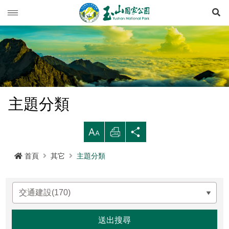
展
玉山動態
旅遊導引
新聞快訊
登山資訊
活動列車
旅遊須知
主題分類
生態保育
活動報名
西北園區
登山資訊總覽
遊憩型態
大
列
分
環境教育
公路路況
南部園區
玉山群峰步道系統
資源概況
遊客守則
步道分級與步道系統
印
享
首頁
其它
主題分類
多媒體專區
登山步道開放狀況
東部園區
八通關越嶺步道系統
歷史人文
環教理念
緊急連絡電話
登山安全
地形
行政服務
園區氣象
水里遊客中心
南橫三山及關山步道系統
黑熊專區
課程介紹
線上玉山
高山急難救護
地質
布農族
RSS訂閱
塔塔加遊客中心
南二段步道系統
科研基地
環教預約
影音出版品
玉山國家公園
可通訊參考點
水文
八通關古道
臺灣黑熊科普
語言
Language