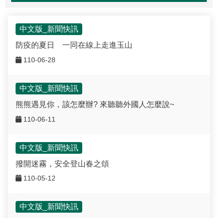
東埔服務中心
新康橫斷步道系統
公民科學
玉山寫真
政府資訊公開
登山安全系列影片
氣候
八通關越道
與熊共存
說明
關於我們
English
梅山遊客中心
馬博拉斯橫斷步道系統
生態保育資訊
旅遊摺頁
意見信箱
防疫期間登山守則
植物
玉山腳下的子民
黑熊通報
科研成果
路死動物調查成果
我們的願景
法律規範
中文版_新聞快訊
網站導覽
雙語詞彙
日本語
防疫的夏日 一同在線上走進玉山
南安遊客中心
入園線上申請
野生動物通報
電子書
常見問答
動物
黑熊特展
路死動物調查
委辦成果報告
管理處電話
施政計畫
首長信箱
首長信箱
常見問答
110-06-28
한국어
排雲登山服務中心
山域事故統計
雙語詞彙
黑熊影片
iNaturalist
生態放映室
組織職掌
支付或接受補助
入園信箱
RSS
訂閱
兒童網
中文版_新聞快訊
Bahasa Melayu
線上預約
檔案應用專區
黑熊骨骼標本特展
採集證申請
處長簡介
預決算及會計報告
熊熊遇見你，該怎麼辦? 來聽聽外國人怎麼說~
Facebook
Tiếng Việt
110-06-11
登高登頂紀念證書申辦
民眾申辦服務
線上預約申請
生物多樣性平台
通盤檢討
線上檔案展
Taglog
線上預約進度查詢
Taibif系統
數位典藏
檔案應用申請服務
民眾申辦服務
中文版_新聞快訊
ไทย
撥開迷霧，安全登山春之頌
保育類野生動物名錄
業務統計
檔案知識補給站
申辦項目查詢
110-05-12
Bahasa indonesia
請願及訴願
檔案應用活動
中文版_新聞快訊
Deutsche