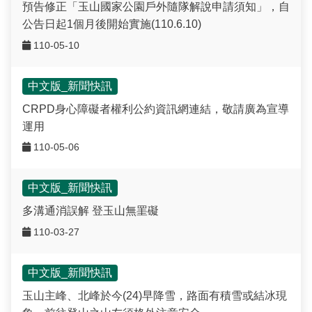
建造及使用執照案件統計
玉山國公園粉絲專頁
預告修正「玉山國家公園戶外隨隊解說申請須知」，自
Français
公告日起1個月後開始實施(110.6.10)
建築執照申請進度與缺失查詢
線上玉山
110-05-10
España
建築物公共安全申報案件即時進度查詢
中文版_新聞快訊
利益衝突迴避揭露專區
CRPD身心障礙者權利公約資訊網連結，敬請廣為宣導
運用
公共工程生態檢核專區
110-05-06
中文版_新聞快訊
多溝通消誤解 登玉山無罣礙
110-03-27
中文版_新聞快訊
玉山主峰、北峰於今(24)早降雪，路面有積雪或結冰現