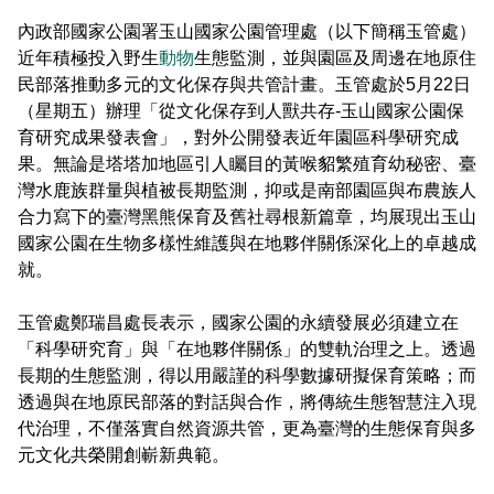
東埔服務中心
新康橫斷步道系統
公民科學
玉山寫真
政府資訊公開
登山安全系列影片
氣候
八通關越道
與熊共存
說明
關於我們
內政部國家公園署玉山國家公園管理處（以下簡稱玉管處）
English
近年積極投入野生
動物
生態監測，並與園區及周邊在地原住
梅山遊客中心
馬博拉斯橫斷步道系統
生態保育資訊
旅遊摺頁
意見信箱
防疫期間登山守則
植物
玉山腳下的子民
黑熊通報
科研成果
路死動物調查成果
我們的願景
法律規範
網站導覽
雙語詞彙
民部落推動多元的文化保存與共管計畫。玉管處於5月22日
日本語
（星期五）辦理「從文化保存到人獸共存-玉山國家公園保
南安遊客中心
入園線上申請
野生動物通報
電子書
常見問答
動物
黑熊特展
路死動物調查
委辦成果報告
管理處電話
施政計畫
首長信箱
首長信箱
常見問答
育研究成果發表會」，對外公開發表近年園區科學研究成
한국어
果。無論是塔塔加地區引人矚目的黃喉貂繁殖育幼秘密、臺
排雲登山服務中心
山域事故統計
雙語詞彙
黑熊影片
iNaturalist
生態放映室
組織職掌
支付或接受補助
入園信箱
灣水鹿族群量與植被長期監測，抑或是南部園區與布農族人
RSS
訂閱
兒童網
Bahasa Melayu
合力寫下的臺灣黑熊保育及舊社尋根新篇章，均展現出玉山
線上預約
檔案應用專區
黑熊骨骼標本特展
採集證申請
處長簡介
預決算及會計報告
國家公園在生物多樣性維護與在地夥伴關係深化上的卓越成
Facebook
Tiếng Việt
就。
登高登頂紀念證書申辦
民眾申辦服務
線上預約申請
生物多樣性平台
通盤檢討
線上檔案展
Taglog
玉管處鄭瑞昌處長表示，國家公園的永續發展必須建立在
線上預約進度查詢
Taibif系統
數位典藏
檔案應用申請服務
民眾申辦服務
「科學研究育」與「在地夥伴關係」的雙軌治理之上。透過
ไทย
長期的生態監測，得以用嚴謹的科學數據研擬保育策略；而
保育類野生動物名錄
業務統計
檔案知識補給站
申辦項目查詢
透過與在地原民部落的對話與合作，將傳統生態智慧注入現
Bahasa indonesia
代治理，不僅落實自然資源共管，更為臺灣的生態保育與多
請願及訴願
檔案應用活動
元文化共榮開創嶄新典範。
Deutsche