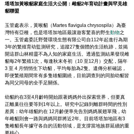
建造及使用執照案件統計
玉山國公園粉絲專頁
塔塔加黃喉貂家庭生活大公開：雌貂2年育幼計畫與罕見雄
Français
貂聯盟
建築執照申請進度與缺失查詢
線上玉山
España
玉管處表示，黃喉貂（
Martes flavigula chrysospila
）為臺
建築物公共安全申報案件即時進度查詢
灣特有亞種，也是塔塔加地區最讓遊客驚喜的野生
動物
之
一。玉管處委託野聲環境生態有限公司自112年起進行為期
利益衝突迴避揭露專區
3年的繁殖育幼監測研究，追蹤27隻個體的生活軌跡，並揭
開這群山林精靈不為人知的家庭生活。透過監測結果發現雌
公共工程生態檢核專區
貂每2年繁殖1次，每逢秋末冬初（10 至12月）交配，隔年
3 至 4 月悄悄生下幼貂，平均每胎為2隻。遺傳分析確認，
即便繁殖期間常有多隻雄貂圍繞，目前調查到的同胎幼貂皆
為同父同母的全手足關係。
幼貂約在3至4月齡時開始跟著媽媽外出探索世界，但要真
正離巢往往要等到1年以上。研究中記錄到離群時間的性別
差異：幼年雄貂約在 12月齡便率先告別媽媽展翅單飛，幼
年雌貂則會一路與媽媽同群將近2年。目前塔塔加地區有3
隻雌貂長年據守各自的活動領域，是支撐當地族群延續的重
要核心。