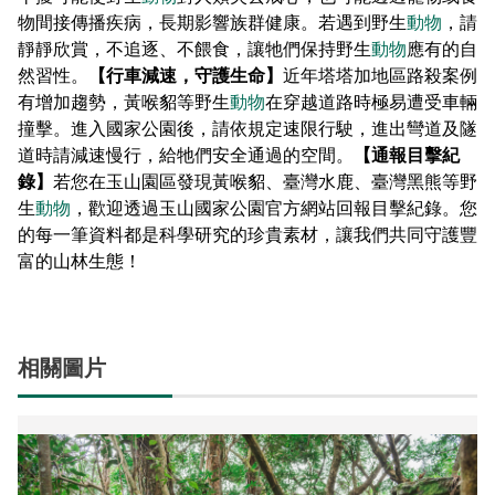
物間接傳播疾病，長期影響族群健康。若遇到野生
動物
，請
靜靜欣賞，不追逐、不餵食，讓牠們保持野生
動物
應有的自
然習性。
【行車減速，守護生命】
近年塔塔加地區路殺案例
有增加趨勢，黃喉貂等野生
動物
在穿越道路時極易遭受車輛
撞擊。進入國家公園後，請依規定速限行駛，進出彎道及隧
道時請減速慢行，給牠們安全通過的空間。
【通報目擊紀
錄】
若您在玉山園區發現黃喉貂、臺灣水鹿、臺灣黑熊等野
生
動物
，歡迎透過玉山國家公園官方網站回報目擊紀錄。您
的每一筆資料都是科學研究的珍貴素材，讓我們共同守護豐
富的山林生態！
相關圖片