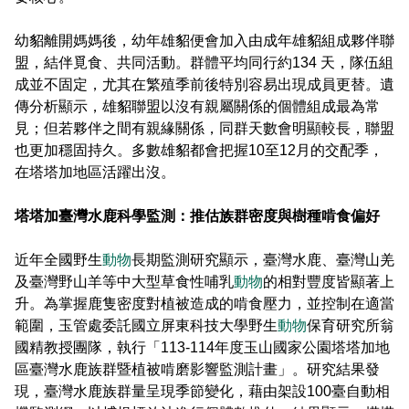
幼貂離開媽媽後，幼年雄貂便會加入由成年雄貂組成夥伴聯
盟，結伴覓食、共同活動。群體平均同行約134 天，隊伍組
成並不固定，尤其在繁殖季前後特別容易出現成員更替。遺
傳分析顯示，雄貂聯盟以沒有親屬關係的個體組成最為常
見；但若夥伴之間有親緣關係，同群天數會明顯較長，聯盟
也更加穩固持久。多數雄貂都會把握10至12月的交配季，
在塔塔加地區活躍出沒。
塔塔加臺灣水鹿科學監測：推估族群密度與樹種啃食偏好
近年全國野生
動物
長期監測研究顯示，臺灣水鹿、臺灣山羌
及臺灣野山羊等中大型草食性哺乳
動物
的相對豐度皆顯著上
升。為掌握鹿隻密度對植被造成的啃食壓力，並控制在適當
範圍，玉管處委託國立屏東科技大學野生
動物
保育研究所翁
國精教授團隊，執行「113-114年度玉山國家公園塔塔加地
區臺灣水鹿族群暨植被啃磨影響監測計畫」。研究結果發
現，臺灣水鹿族群量呈現季節變化，藉由架設100臺自動相