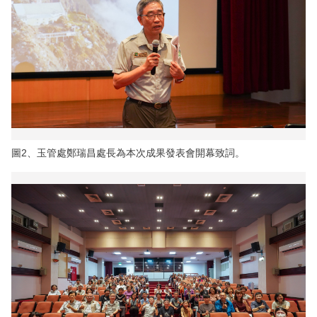
圖2、玉管處鄭瑞昌處長為本次成果發表會開幕致詞。