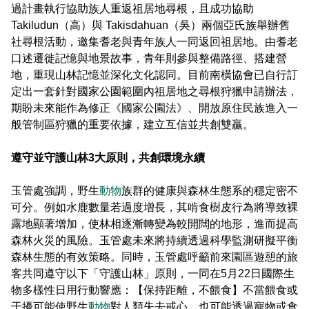
過計畫執行協助族人重返祖居地尋根，且成功協助
Takiludun（高）與 Takisdahuan（吳）兩個亞氏族舉辦舊
社尋根活動，邀集耆老與青年族人一同返回祖居地。由耆老
口述遷徙記憶與地景故事，青年則參與整備路徑、搭建營
地，重現山林記憶並深化文化認同。目前南橫協會已自行訂
定出一套針對國家公園範圍內祖居地之尋根狩獵申請辦法，
期盼未來能作為修正《國家公園法》、開放原住民族進入一
般管制區狩獵的重要依據，建立互信並共創雙贏。
遵守並守護山林3大原則，共創環境永續
玉管處強調，野生
動物
族群的健康與森林生態系的穩定密不
可分。例如水鹿數量若過度增長，其啃食樹皮行為將導致裸
露地顯著增加，使林相逐漸轉變為較開闊的地形，進而提高
森林火災的風險。玉管處未來將持續透過科學監測研擬平衡
森林生態的有效策略。同時，玉管處呼籲前來園區遊憩的旅
客共同遵守以下「守護山林」原則，一同在5月22日國際生
物多樣性日用行動響應：【保持距離，不餵食】不當餵食或
干擾可能使野生
動物
對人類失去戒心，也可能透過寵物或食