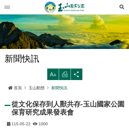
展
玉山動態
旅遊導引
新聞快訊
登山資訊
活動列車
旅遊須知
新聞快訊
生態保育
活動報名
西北園區
登山資訊總覽
遊憩型態
大
列
分
環境教育
公路路況
南部園區
玉山群峰步道系統
資源概況
遊客守則
步道分級與步道系統
印
享
首頁
玉山動態
新聞快訊
多媒體專區
登山步道開放狀況
東部園區
八通關越嶺步道系統
歷史人文
環教理念
緊急連絡電話
登山安全
地形
從文化保存到人獸共存-玉山國家公園
行政服務
園區氣象
水里遊客中心
南橫三山及關山步道系統
黑熊專區
課程介紹
線上玉山
高山急難救護
地質
布農族
保育研究成果發表會
RSS訂閱
塔塔加遊客中心
南二段步道系統
科研基地
環教預約
影音出版品
玉山國家公園
可通訊參考點
水文
八通關古道
臺灣黑熊科普
115-05-22
1000
語言
Language