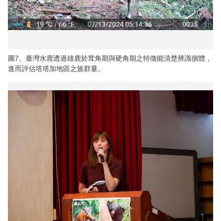
圖7、臺灣水鹿透過雄鹿於茸角期與硬角期之特徵能清楚辨識個體，
進而評估塔塔加地區之族群量。