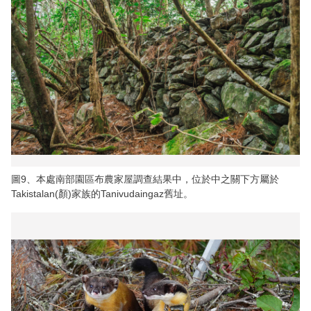
圖9、本處南部園區布農家屋調查結果中，位於中之關下方屬於
Takistalan(顏)家族的Tanivudaingaz舊址。