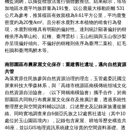
機監測網，以捕捉標放法進行個體數推估。結果顯示，塔塔
加地區水鹿平均族群量為191隻。以公鹿最大移動距離 531
公尺為參考，推算樣區有效面積為9.61平方公里，平均鹿隻
密度約為20隻/km²。且分析水鹿對木本植物的啃食行為發
現，水鹿對樹種具有明顯的偏好性。達到統計顯著偏好的樹
種依序為華山松、紅檜、臺灣雲杉；玉山杜鵑與玉山假沙梨
亦呈現偏好傾向。不偏好的樹種則依序為臺灣二葉松、紅毛
杜鵑和臺灣馬醉木等。
南部園區布農家屋文化保存：重建舊社遺址，邁向自然資源
共管
為落實原住民族參與自然資源治理的理念，玉管處委託國立
屏東科技大學森林系，與「高雄市桃源區南橫傳統領域文化
自然資源自治協會」（以下簡稱南橫協會）攜手合作，於南
部園區共同執行布農家屋文化保存及推廣計畫，透過系統性
整理歷史與空間資料輔以訪談、口述歷史及記錄家族遷徙脈
絡。同時實地調查來自6個亞氏族之12處舊社遺址（其中10
處位於玉山園區境內），記錄包含家屋、耕地等歷史構造共
46座，並以GIS地理資訊系統建立珍貴的空間資料基礎。透