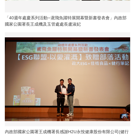
「40週年處慶系列活動─鳶飛魚躍特展開幕暨新書發表會」內政部
國家公園署長王成機及玉管處處長盧淑妃
內政部國家公園署王成機署長感謝H2U永悅健康股份有限公司(健行