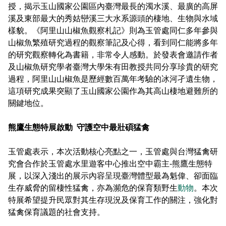
建造及使用執照案件統計
玉山國公園粉絲專頁
授，揭示玉山國家公園區內臺灣最長的濁水溪、最廣的高屏
Français
溪及東部最大的秀姑巒溪三大水系源頭的棲地、生物與水域
建築執照申請進度與缺失查詢
線上玉山
樣貌。《阿里山山椒魚觀察札記》則為玉管處同仁多年參與
España
山椒魚繁殖研究過程的觀察筆記及心得，
看到同仁能將多年
建築物公共安全申報案件即時進度查詢
的研究觀察轉化為書籍，非常令人感動。
於發表會邀請作者
及山椒魚研究學者臺灣大學朱有田教授共同分享珍貴的研究
利益衝突迴避揭露專區
過程，阿里山山椒魚是歷經數百萬年考驗的冰河孑遺生物，
這項研究成果突顯了玉山國家公園作為其高山棲地避難所的
公共工程生態檢核專區
關鍵地位。
熊鷹生態特展啟動
守護空中最壯碩猛禽
玉管處表示，本次活動核心亮點之一，玉管處與台灣猛禽研
究會合作於玉管處水里遊客中心推出空中霸主
-
熊鷹生態特
展，以深入淺出的展示內容呈現臺灣體型最為魁偉、卻面臨
生存威脅的留棲性猛禽，亦為瀕危的保育類野生
動物
。本次
特展希望提升民眾對其生存現況及保育工作的關注，強化對
猛禽保育議題的社會支持。