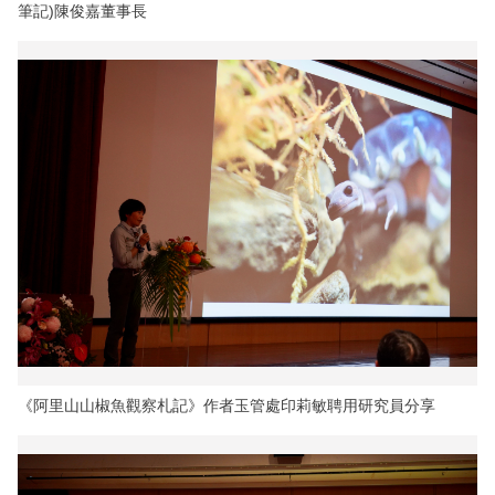
筆記)陳俊嘉董事長
《阿里山山椒魚觀察札記》作者玉管處印莉敏聘用研究員分享