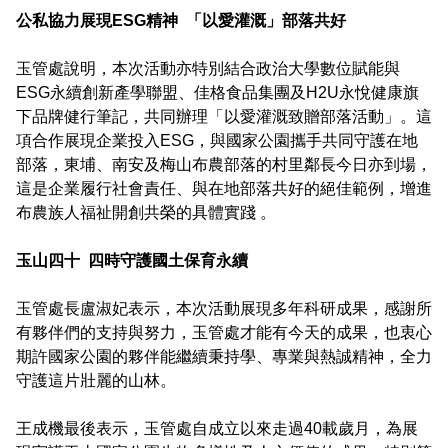
公私協力展現
ESG
精神
「以愛灌溉」部落共好
玉管處說明，本次活動亦特別結合政治大學數位賦能與
ESG
永續創新產學聯盟、佳格食品集團及
H2U
永悅健康旗
下品牌健行筆記，共同辦理「以愛灌溉致贈部落活動」。這
項合作展現企業投入
ESG
，與國家公園攜手共同守護在地
部落，
東埔、南安及梅山布農部落的村里鄰長今日亦到場，
這是企業履行社會責任、與在地部落共好的絕佳範例
，增進
布農族人福祉開創共榮的具體實踐
。
玉山四十
四時守護國土保育永續
玉管處長盧淑妃表示，本次活動展現多年科研成果，感謝所
有夥伴們的支持與努力，玉管處才能有今天的成果，也衷心
期許國家公園的夥伴能繼續秉持學、專業與熱誠精神，全力
守護這片壯麗的山林。
王成機最後表示，玉管處自成立以來走過
40
載歲月，為展