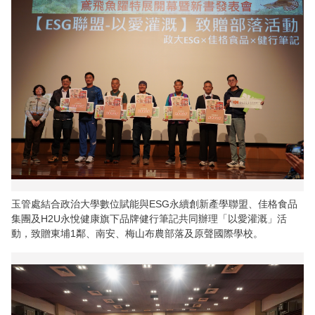
玉管處結合政治大學數位賦能與ESG永續創新產學聯盟、佳格食品
集團及H2U永悅健康旗下品牌健行筆記共同辦理「以愛灌溉」活
動，致贈東埔1鄰、南安、梅山布農部落及原聲國際學校。