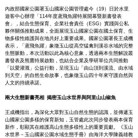
東埔服務中心
新康橫斷步道系統
公民科學
玉山寫真
政府資訊公開
登山安全系列影片
氣候
八通關越道
與熊共存
說明
關於我們
內政部國家公園署玉山國家公園管理處今（
1
9
）日於水里
English
遊客中心辦理「
114
年度鳶飛魚躍特展開幕暨新書發表
梅山遊客中心
馬博拉斯橫斷步道系統
生態保育資訊
旅遊摺頁
意見信箱
防疫期間登山守則
植物
玉山腳下的子民
黑熊通報
科研成果
路死動物調查成果
我們的願景
法律規範
網站導覽
雙語詞彙
會」，結合生態保育、企業社會責任（
ESG
）實踐與公私
日本語
夥伴關係推動成果，全面展現玉山國家公園在國土保育、生
南安遊客中心
入園線上申請
野生動物通報
電子書
常見問答
動物
黑熊特展
路死動物調查
委辦成果報告
管理處電話
施政計畫
首長信箱
首長信箱
常見問答
物多樣性維護與在地共好上重要成果。
國家公園署長王成機
한국어
表示，「鳶飛魚躍」象徵玉山從高空猛禽到溪谷水域的完整
排雲登山服務中心
山域事故統計
雙語詞彙
黑熊影片
iNaturalist
生態放映室
組織職掌
支付或接受補助
入園信箱
生態脈動，本次活動以此為核心意象，透過兩本生態解說叢
RSS
訂閱
兒童網
Bahasa Melayu
書發表及熊鷹特展啟動，也結合企業及學研單位共同推動
線上預約
檔案應用專區
黑熊骨骼標本特展
採集證申請
處長簡介
預決算及會計報告
「以愛灌溉」公益行動，呈現玉山「由山頂到溪流、由水域
Facebook
Tiếng Việt
到天空」的自然生命故事，也象徵玉山四十年來守護自然與
登高登頂紀念證書申辦
民眾申辦服務
線上預約申請
生物多樣性平台
通盤檢討
線上檔案展
人文的持續承諾。
Taglog
線上預約進度查詢
Taibif系統
數位典藏
檔案應用申請服務
民眾申辦服務
兩大生態新書亮相
揭密玉山水世界與阿里山山椒魚
ไทย
保育類野生動物名錄
業務統計
檔案知識補給站
申辦項目查詢
王成機指出，
為深化大眾對玉山自然生態的認識，並傳遞玉
Bahasa indonesia
山國家公園多樣的保育新知，玉管處此次同步發表兩本保育
請願及訴願
檔案應用活動
新作，
彰顯其在維護高山生態多樣性上的重要貢獻
。《玉山
Deutsche
水世界－玉山國家公園水域生態手冊》由海洋大學陳義雄教