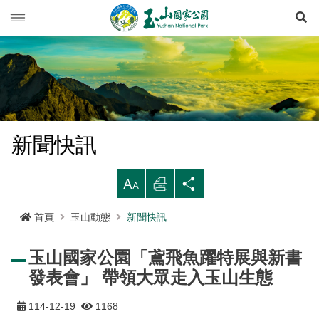
展
玉山動態
旅遊導引
新聞快訊
登山資訊
活動列車
旅遊須知
新聞快訊
生態保育
活動報名
西北園區
登山資訊總覽
遊憩型態
大
列
分
環境教育
公路路況
南部園區
玉山群峰步道系統
資源概況
遊客守則
步道分級與步道系統
印
享
首頁
玉山動態
新聞快訊
多媒體專區
登山步道開放狀況
東部園區
八通關越嶺步道系統
歷史人文
環教理念
緊急連絡電話
登山安全
地形
玉山國家公園「鳶飛魚躍特展與新書
行政服務
園區氣象
水里遊客中心
南橫三山及關山步道系統
黑熊專區
課程介紹
線上玉山
高山急難救護
地質
布農族
發表會」 帶領大眾走入玉山生態
RSS訂閱
塔塔加遊客中心
南二段步道系統
科研基地
環教預約
影音出版品
玉山國家公園
可通訊參考點
水文
八通關古道
臺灣黑熊科普
114-12-19
1168
語言
Language