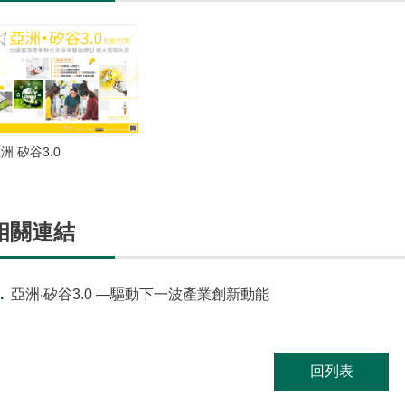
洲 矽谷3.0
相關連結
亞洲‧矽谷3.0 —驅動下一波產業創新動能
回列表