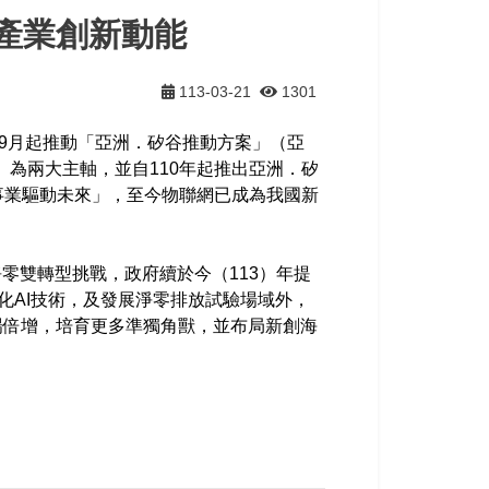
波產業創新動能
113-03-21
1301
年9月起推動「亞洲．矽谷推動方案」（亞
為兩大主軸，並自110年起推出亞洲．矽
新創事業驅動未來」，至今物聯網已成為我國新
零雙轉型挑戰，政府續於今（113）年提
微型化AI技術，及發展淨零排放試驗場域外，
場倍增，培育更多準獨角獸，並布局新創海