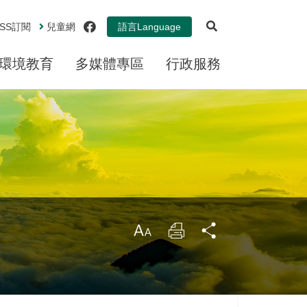
展開搜尋
facebook
SS
訂閱
兒童網
語言
Language
環境教育
多媒體專區
行政服務
大
列
分
印
享