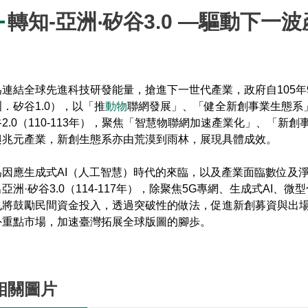
轉知-亞洲‧矽谷3.0 —驅動下一
為連結全球先進科技研發能量，搶進下一世代產業，政府自105
洲．矽谷1.0），以「推
動物
聯網發展」、「健全新創事業生態系」
谷2.0（110-113年），聚焦「智慧物聯網加速產業化」、「
興兆元產業，新創生態系亦由荒漠到雨林，展現具體成效。
為因應生成式AI（人工智慧）時代的來臨，以及產業面臨數位及淨
出亞洲·矽谷3.0（114-117年），除聚焦5G專網、生成式AI、
也將鼓勵民間資金投入，透過突破性的做法，促進新創募資與出
外重點市場，加速臺灣拓展全球版圖的腳歩。
相關圖片