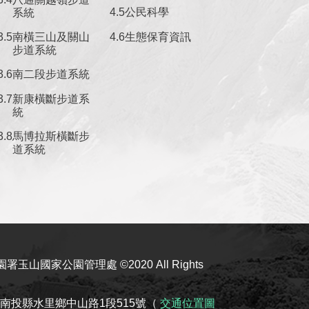
公民科學
系統
南橫三山及關山
生態保育資訊
步道系統
南二段步道系統
新康橫斷步道系
統
馬博拉斯橫斷步
道系統
玉山國家公園管理處 ©2020 All Rights
08南投縣水里鄉中山路1段515號（
交通位置圖