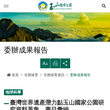
展
玉山動態
旅遊導引
新聞快訊
登山資訊
活動列車
旅遊須知
委辦成果報告
生態保育
活動報名
西北園區
登山資訊總覽
遊憩型態
大
列
分
環境教育
公路路況
南部園區
玉山群峰步道系統
資源概況
遊客守則
步道分級與步道系統
印
享
首頁
生態保育
生態保育資訊
委辦成果報告
多媒體專區
登山步道開放狀況
東部園區
八通關越嶺步道系統
歷史人文
環教理念
緊急連絡電話
登山安全
地形
行政服務
園區氣象
水里遊客中心
南橫三山及關山步道系統
黑熊專區
課程介紹
線上玉山
高山急難救護
地質
布農族
地球科學
RSS訂閱
塔塔加遊客中心
南二段步道系統
科研基地
環教預約
影音出版品
玉山國家公園
可通訊參考點
水文
八通關古道
臺灣黑熊科普
臺灣世界遺產潛力點玉山國家公園研
語言
Language
究資料蒐集、書目彙編