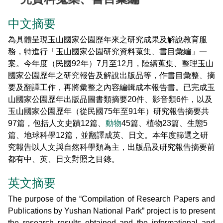
東埔服務中心
新康橫斷步道系統
公民科學
玉山寫真
政府資訊公開
登山安全系列影片
氣候
八通關越道
與熊共存
說明
關於我們
English
中文摘要
梅山遊客中心
馬博拉斯橫斷步道系統
生態保育資訊
旅遊摺頁
意見信箱
防疫期間登山守則
植物
玉山腳下的子民
黑熊通報
科研成果
路死動物調查成果
我們的願景
法律規範
網站導覽
雙語詞彙
為具體呈現玉山國家公園歷年來之研究成果及解說教育服
日本語
務，特進行「玉山國家公園研究資料蒐集、書目彙編」一
南安遊客中心
入園線上申請
野生動物通報
電子書
常見問答
動物
黑熊特展
路死動物調查
委辦成果報告
管理處電話
施政計畫
首長信箱
首長信箱
常見問答
案。今年度（民國92年）7月至12月，陸續蒐集、整理玉山
한국어
國家公園歷年之研究報告及解說出版品等，作書目彙整、摘
排雲登山服務中心
山域事故統計
雙語詞彙
黑熊影片
iNaturalist
生態放映室
組織職掌
支付或接受補助
入園信箱
RSS
訂閱
兒童網
要及翻譯工作，再將彙整之內容編輯成本報告書。已完成玉
Bahasa Melayu
山國家公園歷年出版品圖書類摘要20件、影音類6件，以及
線上預約
檔案應用專區
黑熊骨骼標本特展
採集證申請
處長簡介
預決算及會計報告
Facebook
玉山國家公園歷年（從民國75年至91年）研究報告摘要共
Tiếng Việt
97篇，包括人文史蹟12篇、
動物
45篇、植物23篇、生態5
登高登頂紀念證書申辦
民眾申辦服務
線上預約申請
生物多樣性平台
通盤檢討
線上檔案展
篇、地球科學12篇，並翻譯成英、日文。本年度篩選之研
Taglog
究報告以人文與自然科學類為主，出版品及研究報告摘要前
線上預約進度查詢
Taibif系統
數位典藏
檔案應用申請服務
民眾申辦服務
都有中、英、日文對照之目錄。
ไทย
保育類野生動物名錄
業務統計
檔案知識補給站
申辦項目查詢
英文摘要
Bahasa indonesia
The purpose of the “Compilation of Research Papers and
請願及訴願
檔案應用活動
Publications by Yushan National Park” project is to present
Deutsche
the research results obtained and the informational and