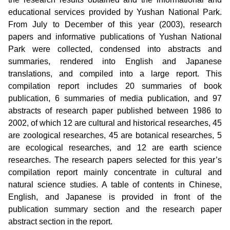
建造及使用執照案件統計
玉山國公園粉絲專頁
educational services provided by Yushan National Park.
Français
From July to December of this year (2003), research
建築執照申請進度與缺失查詢
線上玉山
papers and informative publications of Yushan National
España
Park were collected, condensed into abstracts and
建築物公共安全申報案件即時進度查詢
summaries, rendered into English and Japanese
translations, and compiled into a large report. This
利益衝突迴避揭露專區
compilation report includes 20 summaries of book
publication, 6 summaries of media publication, and 97
公共工程生態檢核專區
abstracts of research paper published between 1986 to
2002, of which 12 are cultural and historical researches, 45
are zoological researches, 45 are botanical researches, 5
are ecological researches, and 12 are earth science
researches. The research papers selected for this year’s
compilation report mainly concentrate in cultural and
natural science studies. A table of contents in Chinese,
English, and Japanese is provided in front of the
publication summary section and the research paper
abstract section in the report.