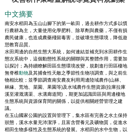
東埔服務中心
新康橫斷步道系統
公民科學
玉山寫真
政府資訊公開
登山安全系列影片
氣候
八通關越道
與熊共存
說明
關於我們
English
中文摘要
梅山遊客中心
馬博拉斯橫斷步道系統
生態保育資訊
旅遊摺頁
意見信箱
防疫期間登山守則
植物
玉山腳下的子民
黑熊通報
科研成果
路死動物調查成果
我們的願景
法律規範
網站導覽
雙語詞彙
南安水稻田為玉山山腳下的第一畝田，過去耕作方式多以慣
日本語
行農耕為主，大量使用化學肥料、除草劑與農藥，不僅有損
南安遊客中心
入園線上申請
野生動物通報
電子書
常見問答
動物
黑熊特展
路死動物調查
委辦成果報告
管理處電話
施政計畫
首長信箱
首長信箱
常見問答
農民健康，也造成農藥殘留毒害，並破壞生態環境，降低遊
한국어
憩教育品質。
排雲登山服務中心
山域事故統計
雙語詞彙
黑熊影片
iNaturalist
生態放映室
組織職掌
支付或接受補助
入園信箱
RSS
訂閱
兒童網
水田周邊的自然生態大系統，如何連結並補充到水田耕作生
Bahasa Melayu
態次系統中，這個動態性系統的關聯與其整體作用，需要加
線上預約
檔案應用專區
黑熊骨骼標本特展
採集證申請
處長簡介
預決算及會計報告
Facebook
以探討；為持續瞭解田區生態環境改變，規劃進行田區棲地
Tiếng Việt
無脊椎
動物
及其捕食性天敵之季節性生物項調查，與之前生
登高登頂紀念證書申辦
民眾申辦服務
線上預約申請
生物多樣性平台
通盤檢討
線上檔案展
物相比較；並季節調查南安農友利用周邊陸域農作(山林、
Taglog
林緣、荒地、菜園、果園等)及水域農作生態資源(拉庫拉庫
線上預約進度查詢
Taibif系統
數位典藏
檔案應用申請服務
民眾申辦服務
溪至灌溉溝渠、水溝廊道間) ，期更加認識田區與周邊棲地
ไทย
生態系統與資源保育間的關係，以提供相關經營管理之建
保育類野生動物名錄
業務統計
檔案知識補給站
申辦項目查詢
議。
Bahasa indonesia
在玉山國家公園的設置與管理下，集水區有完善之水土保持
請願及訴願
檔案應用活動
狀態，溪水水量充沛潔淨，且富含營養元及礦物質，促進水
Deutsche
稻田生物多樣性及生態系統的發展。水稻田的水中生物，以