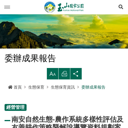
展
玉山動態
旅遊導引
新聞快訊
登山資訊
活動列車
旅遊須知
委辦成果報告
生態保育
活動報名
西北園區
登山資訊總覽
遊憩型態
大
列
分
環境教育
公路路況
南部園區
玉山群峰步道系統
資源概況
遊客守則
步道分級與步道系統
印
享
首頁
生態保育
生態保育資訊
委辦成果報告
多媒體專區
登山步道開放狀況
東部園區
八通關越嶺步道系統
歷史人文
環教理念
緊急連絡電話
登山安全
地形
行政服務
園區氣象
水里遊客中心
南橫三山及關山步道系統
黑熊專區
課程介紹
線上玉山
高山急難救護
地質
布農族
經營管理
RSS訂閱
塔塔加遊客中心
南二段步道系統
科研基地
環教預約
影音出版品
玉山國家公園
可通訊參考點
水文
八通關古道
臺灣黑熊科普
南安自然生態-農作系統多樣性評估及
語言
Language
友善耕作策略暨解說導覽資料規劃案