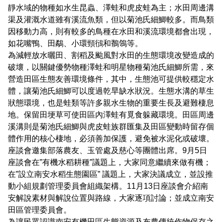
建造及使用執照案件統計
玉山國公園粉絲專頁
靜水域的物種如水生昆蟲、澤蛙和虎皮蛙為主；水田周邊溝
Français
渠及灌溉水道雖有溪流魚類，但以菊池氏細鯽較多。而鳥類
建築執照申請進度與缺失查詢
線上玉山
因移動力高，則有較多的鳥種在水田和溪流環境都會出現，
España
如花嘴鴨、田鷸、小環頸鴴和鶺鴒等。
建築物公共安全申報案件即時進度查詢
為減輕放水曬田、割稻及颱風對水田的生態環境改變造成的
破壞，以關鍵優勢物種澤蛙和明星物種菊池氏細鯽所需，來
利益衝突迴避揭露專區
營造田區生態友善環境條件，其中，生態池可提供較穩定水
體，讓菊池氏細鯽可以度過乾旱缺水狀況。生態水溝的草生
公共工程生態檢核專區
狀態環境，也是蛙類等許多親水生物的重要生長及避難棲息
地。保留田埂草可使田區內澤蛙有覓食躲藏環境。田區周邊
溪溝則是菊池氏細鯽與虎皮蛙族群匯集及田區變動時留存個
體作用的核心棲地，必須善加保護，避免被水泥化或破壞。
座談會邀集部落農友、玉管處及慈心等團體出席。9月5日
座談會在”有機水稻耕種”議題上，大家同意繼續來做有機；
在”設立南安水稻生態園區” 議題上，大家決議成立，並設推
動小組規劃管理委員會組織架構。11月13日座談會介紹南
安解說素材與解說位置與路線，大家逐項討論；並成立南安
田區管理委員會。
為讓民眾認識南安有機田區生態資源及布農傳統作物保存之