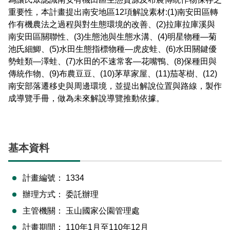
重要性，本計畫提出南安地區12項解說素材:(1)南安田區轉
作有機農法之過程與對生態環境的改善、(2)拉庫拉庫溪與
南安田區關聯性、(3)生態池與生態水溝、(4)明星物種—菊
池氏細鯽、(5)水田生態指標物種—虎皮蛙、(6)水田關鍵優
勢蛙類—澤蛙、(7)水田的不速常客—花嘴鴨、(8)保種田與
傳統作物、(9)布農豆豆、(10)茅草家屋、(11)茄苳樹、(12)
南安部落遷移史與周邊環境，並提出解說位置與路線，製作
成導覽手冊，做為未來解說導覽推動依據。
基本資料
計畫編號：
1334
辦理方式：
委託辦理
主管機關：
玉山國家公園管理處
計畫期間：
110年1月至110年12月