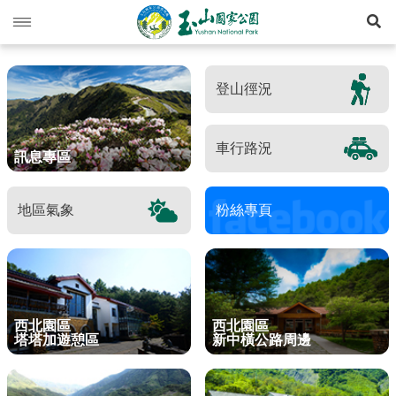
展
玉山動態
登山徑況
旅遊導引
新聞快訊
登山資訊
活動列車
旅遊須知
車行路況
訊息專區
生態保育
活動報名
西北園區
登山資訊總覽
遊憩型態
地區氣象
粉絲專頁
環境教育
公路路況
南部園區
玉山群峰步道系統
資源概況
遊客守則
步道分級與步道系統
多媒體專區
登山步道開放狀況
東部園區
八通關越嶺步道系統
歷史人文
環教理念
緊急連絡電話
登山安全
地形
行政服務
園區氣象
水里遊客中心
南橫三山及關山步道系統
黑熊專區
課程介紹
線上玉山
高山急難救護
地質
布農族
西北園區
西北園區
塔塔加遊憩區
新中橫公路周邊
RSS訂閱
塔塔加遊客中心
南二段步道系統
科研基地
環教預約
影音出版品
玉山國家公園
可通訊參考點
水文
八通關古道
臺灣黑熊科普
語言
Language