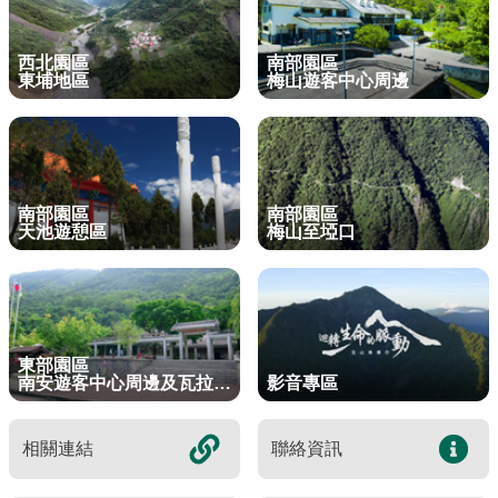
東埔服務中心
新康橫斷步道系統
公民科學
玉山寫真
政府資訊公開
登山安全系列影片
氣候
八通關越道
與熊共存
說明
關於我們
English
西北園區
南部園區
梅山遊客中心
馬博拉斯橫斷步道系統
生態保育資訊
旅遊摺頁
意見信箱
防疫期間登山守則
植物
玉山腳下的子民
黑熊通報
科研成果
路死動物調查成果
我們的願景
法律規範
東埔地區
梅山遊客中心周邊
網站導覽
雙語詞彙
日本語
南安遊客中心
入園線上申請
野生動物通報
電子書
常見問答
動物
黑熊特展
路死動物調查
委辦成果報告
管理處電話
施政計畫
首長信箱
首長信箱
常見問答
한국어
排雲登山服務中心
山域事故統計
雙語詞彙
黑熊影片
iNaturalist
生態放映室
組織職掌
支付或接受補助
入園信箱
RSS
訂閱
兒童網
Bahasa Melayu
南部園區
南部園區
線上預約
檔案應用專區
黑熊骨骼標本特展
採集證申請
處長簡介
預決算及會計報告
天池遊憩區
梅山至埡口
Facebook
Tiếng Việt
登高登頂紀念證書申辦
民眾申辦服務
線上預約申請
生物多樣性平台
通盤檢討
線上檔案展
Taglog
線上預約進度查詢
Taibif系統
數位典藏
檔案應用申請服務
民眾申辦服務
東部園區
ไทย
南安遊客中心周邊及瓦拉米步道
影音專區
保育類野生動物名錄
業務統計
檔案知識補給站
申辦項目查詢
Bahasa indonesia
請願及訴願
檔案應用活動
相關連結
聯絡資訊
Deutsche