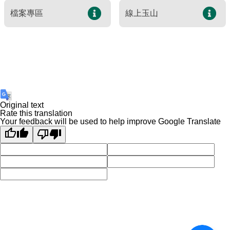
建造及使用執照案件統計
玉山國公園粉絲專頁
檔案專區
線上玉山
Français
建築執照申請進度與缺失查詢
線上玉山
España
建築物公共安全申報案件即時進度查詢
利益衝突迴避揭露專區
公共工程生態檢核專區
Original text
Rate this translation
Your feedback will be used to help improve Google Translate